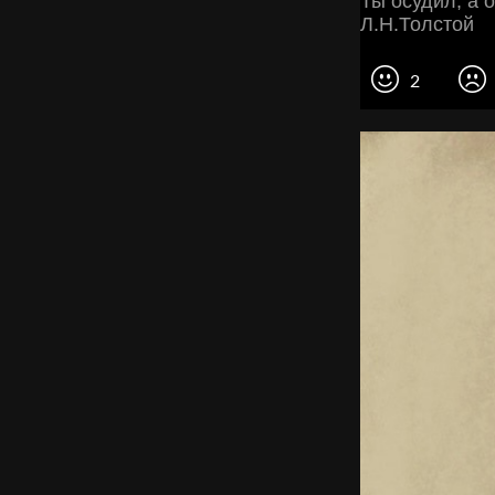
Ты осудил, а о
Л.Н.Толстой
2