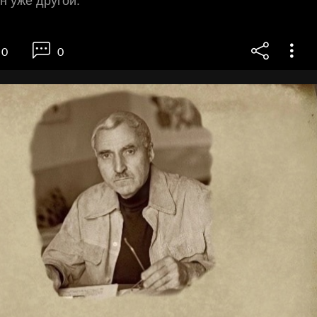
н уже другой.
0
0