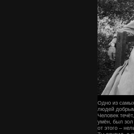
Одно из самых
людей добрым
Человек течёт,
умён, был зол 
от этого – нел