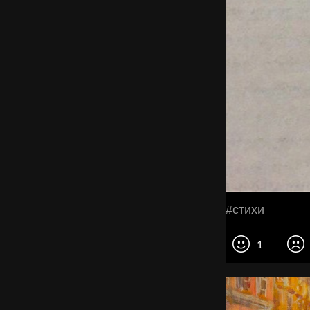
#стихи
1