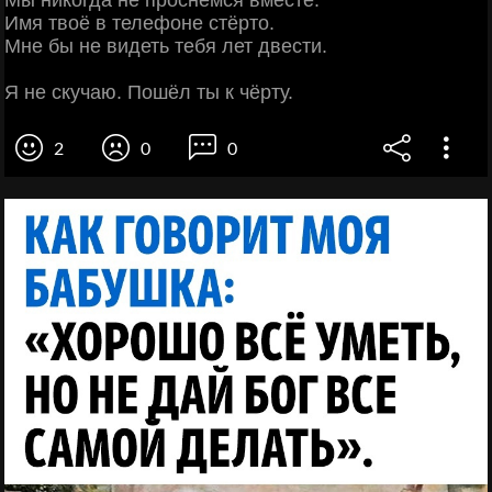
Мы никогда не проснёмся вместе.
Имя твоё в телефоне стёрто.
Мне бы не видеть тебя лет двести.
Я не скучаю. Пошёл ты к чёрту.
2
0
0