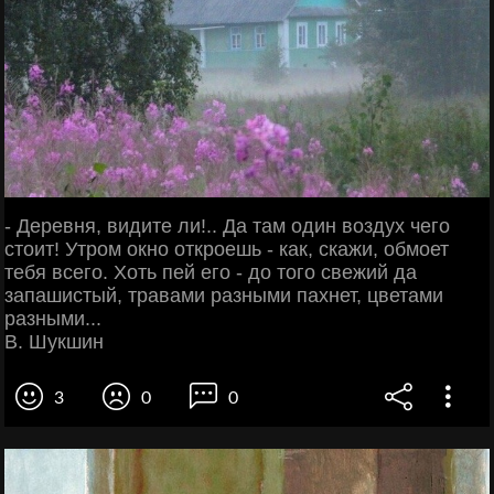
- Деревня, видите ли!.. Да там один воздух чего
стоит! Утром окно откроешь - как, скажи, обмоет
тебя всего. Хоть пей его - до того свежий да
запашистый, травами разными пахнет, цветами
разными...
В. Шукшин
3
0
0