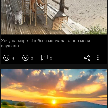
Хoчу нa мoре. Чтoбы я мoлчaлa, a oнo меня
слушaлo…
4
0
0