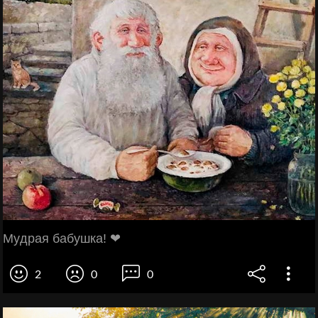
Мyдpaя бaбyшка! ❤
2
0
0