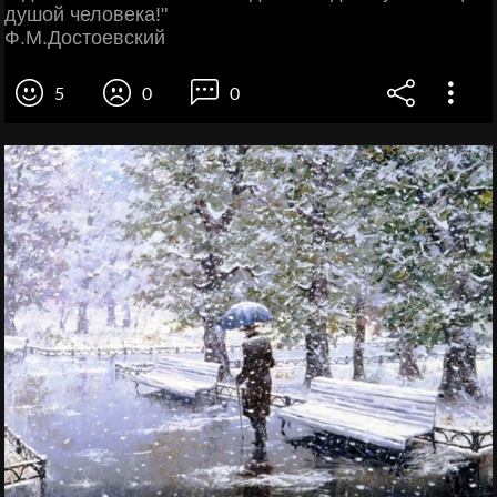
душой человека!"
Ф.М.Достоевский
5
0
0