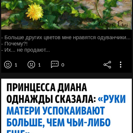
- Больше других цветов мне нравятся одуванчики...
- Почему?!
- Их... не продают...
1
1
0