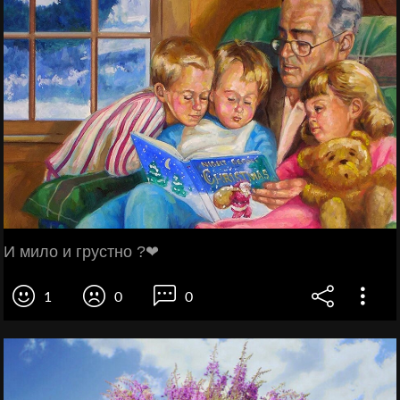
И мило и грустно ?❤
1
0
0