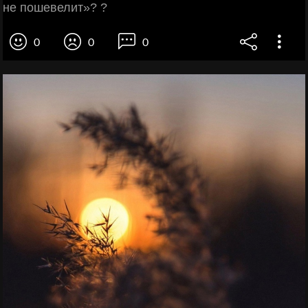
не пошевелит»? ?
0
0
0