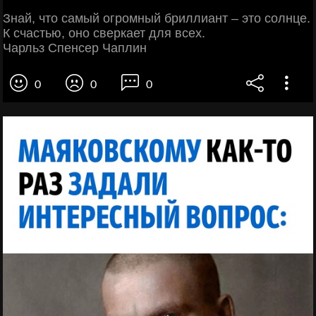
Знай, что самый огромный бриллиант – это солнце.
К счастью, оно сверкает для всех.
Чарльз Спенсер Чаплин
0
0
0