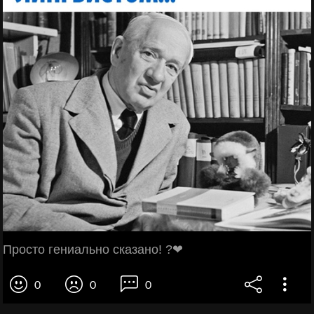
Просто гениально сказано! ?❤
0
0
0