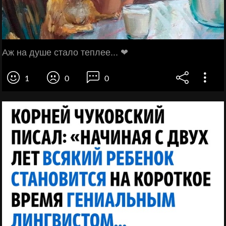
Аж на душе стало теплее... ❤
1
0
0