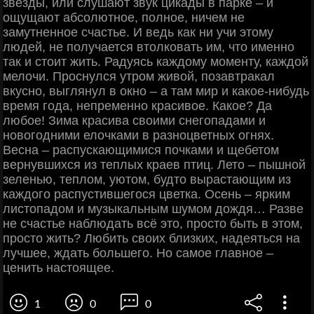
звезды, или слушают звук цикады в парке – и
ощущают абсолютное, полное, ничем не
замутненное счастье. И ведь как ни учи этому
людей, не получается втолковать им, что именно
так и стоит жить. Радуясь каждому моменту, каждой
мелочи. Проснулся утром живой, позавтракал
вкусно, выглянул в окно – а там мир и какое-нибудь
время года, непременно красивое. Какое? Да
любое! Зима красива своими снегопадами и
новогодними елочками в разноцветных огнях.
Весна – распускающимися почками и щебетом
вернувшихся из теплых краев птиц. Лето – пышной
зеленью, теплом, уютом, будто вырастающим из
каждого распустившегося цветка. Осень – ярким
листопадом и музыкальным шумом дождя… Разве
не счастье наблюдать всё это, просто быть в этом,
просто жить? Любить своих близких, надеяться на
лучшее, ждать большего. Но самое главное –
ценить настоящее.
1
0
0