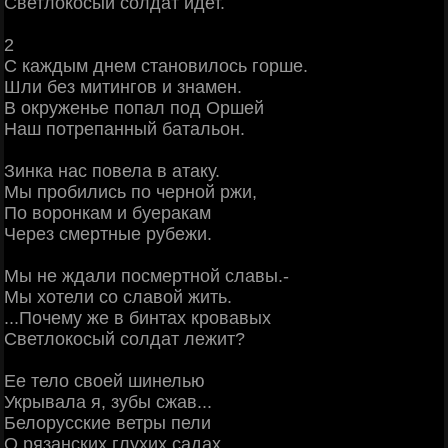
Светлокосый солдат идет.
2
С каждым днем становилось горше.
Шли без митингов и знамен.
В окруженье попал под Оршей
Наш потрепанный батальон.
Зинка нас повела в атаку.
Мы пробились по черной ржи,
По воронкам и буеракам
Через смертные рубежи.
Мы не ждали посмертной славы.-
Мы хотели со славой жить.
...Почему же в бинтах кровавых
Светлокосый солдат лежит?
Ее тело своей шинелью
Укрывала я, зубы сжав...
Белорусские ветры пели
О рязанских глухих садах.