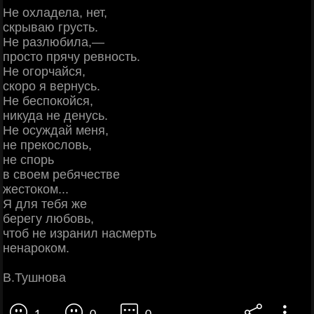
Не охладела, нет,
скрываю грусть.
Не разлюбила,—
просто прячу ревность.
Не огорчайся,
скоро я вернусь.
Не беспокойся,
никуда не денусь.
Не осуждай меня,
не прекословь,
не спорь
в своем ребячестве
жестоком...
Я для тебя же
берегу любовь,
чтоб не изранил насмерть
ненароком.
В.Тушнова
1
0
0