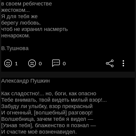
в своем ребячестве
жестоком...
Я для тебя же
берегу любовь,
чтоб не изранил насмерть
ненароком.
В.Тушнова
1
0
0
Александр Пушкин
Как сладостно!... но, боги, как опасно
Тебе внимать, твой видеть милый взор!...
Забуду ли улыбку, взор прекрасный
И огненный, [волшебный] разговор!
Волшебница, зачем тебя я видел —
[Узнав тебя], блаженство я познал —
И счастие моё возненавидел.