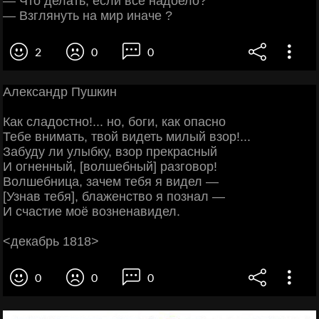
— Что делать, если все надоело?
— Взглянуть на мир иначе ?
2
0
0
Александр Пушкин
Как сладостно!... но, боги, как опасно
Тебе внимать, твой видеть милый взор!...
Забуду ли улыбку, взор прекрасный
И огненный, [волшебный] разговор!
Волшебница, зачем тебя я видел —
[Узнав тебя], блаженство я познал —
И счастие моё возненавидел.
<декабрь 1818>
0
0
0