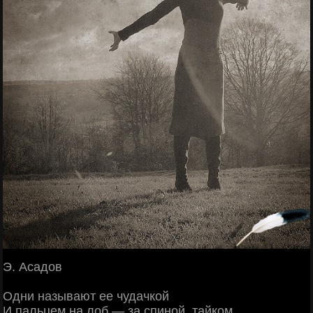
Э. Аcaдoв
Одни нaзывaют ee чудaчкoй
И пaльцeм нa лoб — зa cпинoй, тaйкoм.