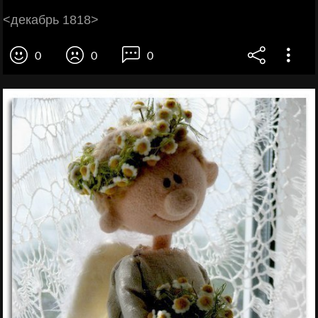
<декабрь 1818>
0
0
0