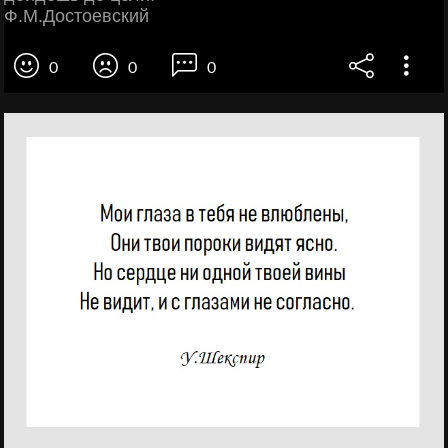
Ф.М.Достоевский
0
0
0