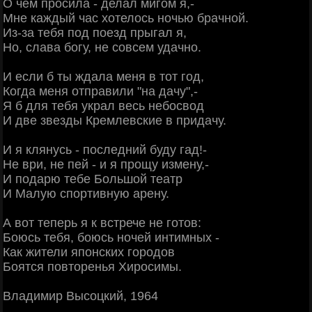
О чем просила - делал мигом я,-
Мне каждый час хотелось ночью брачной.
Из-за тебя под поезд прыгал я,
Но, слава богу, не совсем удачно.
И если б ты ждала меня в тот год,
Когда меня отправили "на дачу",-
Я б для тебя украл весь небосвод
И две звезды Кремлевские в придачу.
И я клянусь - последний буду гад!-
Не ври, не пей - и я прощу измену,-
И подарю тебе Большой театр
И Малую спортивную арену.
А вот теперь я к встрече не готов:
Боюсь тебя, боюсь ночей интимных -
Как жители японских городов
Боятся повторенья Хиросимы.
Владимир Высоцкий, 1964