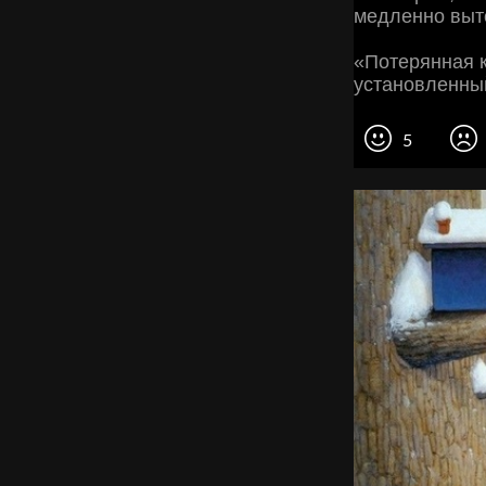
медленно выт
«Потерянная к
установленный
5