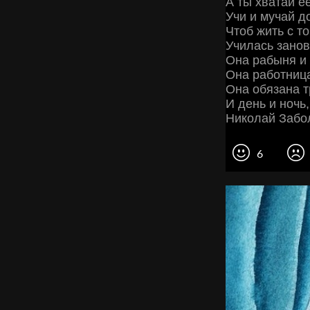
А ты хватай ее
Учи и мучай д
Чтоб жить с т
Училась занов
Она рабыня и 
Она работница
Она обязана т
И день и ночь,
Николай Забо
6