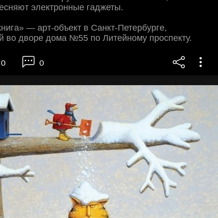
есняют электронные гаджеты.
нига» — арт-объект в Санкт-Петербурге,
 во дворе дома №55 по Литейному проспекту.
0
0