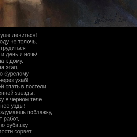
уше лениться!
оду не толочь,
трудиться
 и день и ночь!
а к дому,
а этап,
по бурелому
через ухаб!
й спать в постели
енней звезды,
у в черном теле
 нее узды!
вздумаешь поблажку,
 работ,
ю рубашку
лости сорвет.