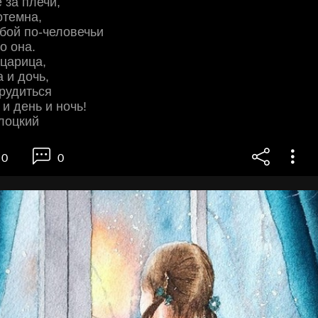
 за плечи,
отемна,
обой по-человечьи
о она.
царица,
 и дочь,
рудиться
 и день и ночь!
лоцкий
0
0