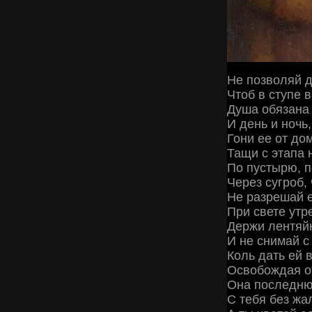
Не позволяй д
Чтоб в ступе в
Душа обязана 
И день и ночь,
Гони ее от дом
Тащи с этапа н
По пустырю, 
Через сугроб, 
Не разрешай е
При свете утр
Держи лентяйк
И не снимай с
Коль дать ей 
Освобождая от
Она последню
С тебя без жа