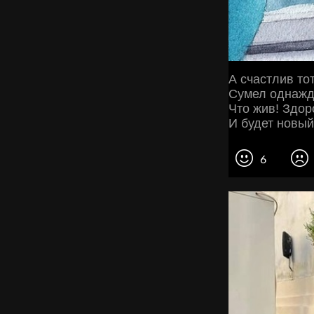
А счастлив тот
Сумел однажд
Что жив! Здор
И будет новый
6