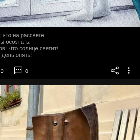
, кто на рассвете
ы осознать,
ов! Что солнце светит!
 день опять!
0
0