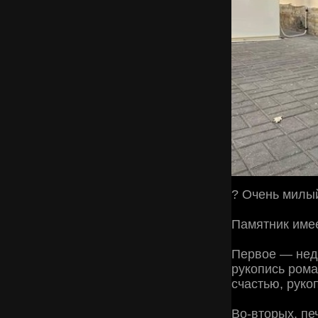
? Очень милый
Памятник имее
Первое — нед
рукопись рома
счастью, руко
Во-вторых, пе