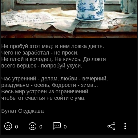
Не пробуй этот мед: в нем ложка дегтя.
Чего не заработал - не проси.
Не плюй в колодец. Не кичись. До локтя
всего вершок - попробуй укуси.
Час утренний - делам, любви - вечерний,
раздумьям - осень, бодрости - зима...
Весь мир устроен из ограничений,
чтобы от счастья не сойти с ума.
Булат Окуджава
0
0
0