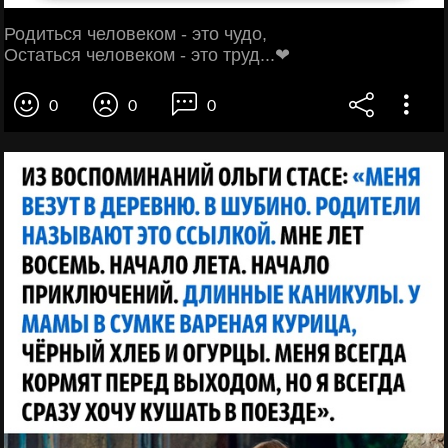
Родиться человеком - это чудо,
Остаться человеком - это труд...❤
0
0
0