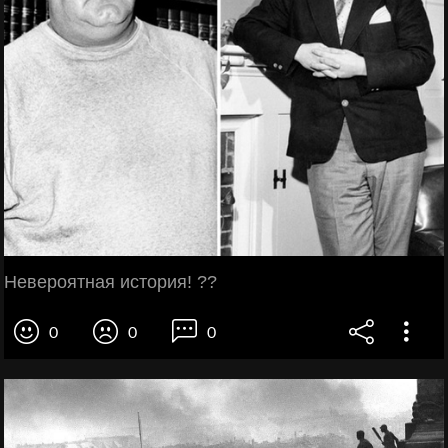
Невероятная история! ??
0
0
0