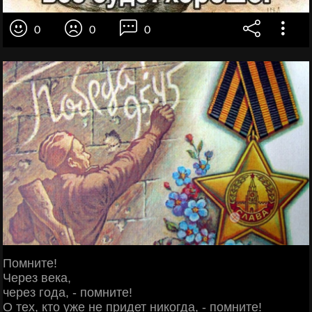
0
0
0
Помните!
Через века,
через года, - помните!
О тех, кто уже не придет никогда, - помните!