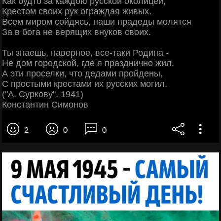
Как будто за каждою русской околицей,
Крестом своих рук ограждая живых,
Всем миром сойдясь, наши прадеды молятся
За в бога не верящих внуков своих.
Ты знаешь, наверное, все-таки Родина -
Не дом городской, где я празднично жил,
А эти проселки, что дедами пройдены,
С простыми крестами их русских могил.
("А. Суркову", 1941)
Константин Симонов
2
0
0