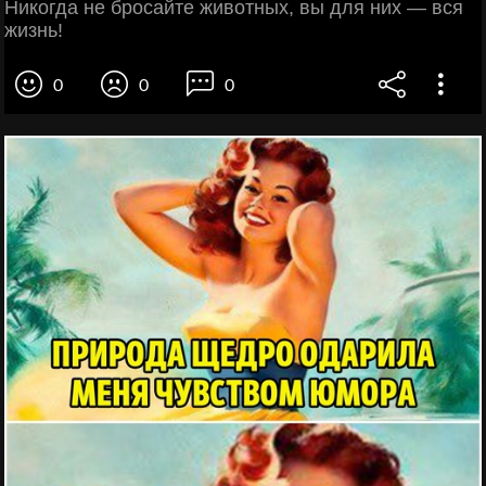
Никогда не бросайте животных, вы для них — вся
жизнь!
0
0
0