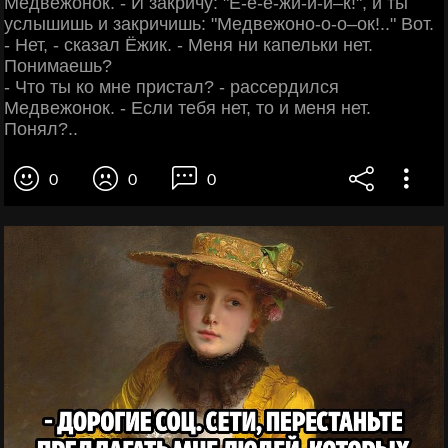
Медвежонок. - И закричу: "Ё-ё-ё-жи-и-и–к!", и ты
услышишь и закричишь: "Медвежоно-о-о–ок!.." Вот.
- Нет, - сказал Ёжик. - Меня ни капельки нет.
Понимаешь?
- Что ты ко мне пристал? - рассердился
Медвежонок. - Если тебя нет, то и меня нет.
Понял?..
0
0
0