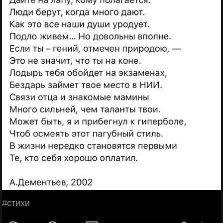
#стихи