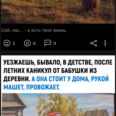
Сей..час... - и есть твоя жизнь.
1
0
0