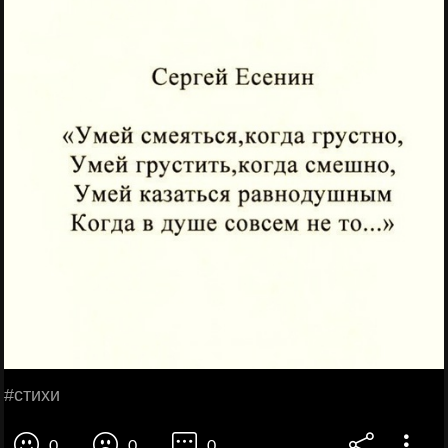
#стихи
0
0
0