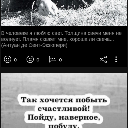
В человеке я люблю свет. Толщина свечи меня не
волнует. Пламя скажет мне, хороша ли свеча...
(Антуан де Сент-Экзюпери)
0
0
0