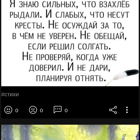
#стихи
0
0
0