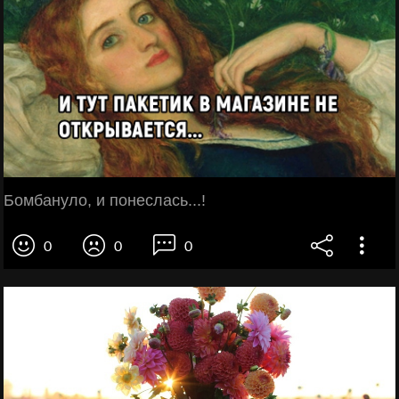
Бомбануло, и понеслась...!
0
0
0