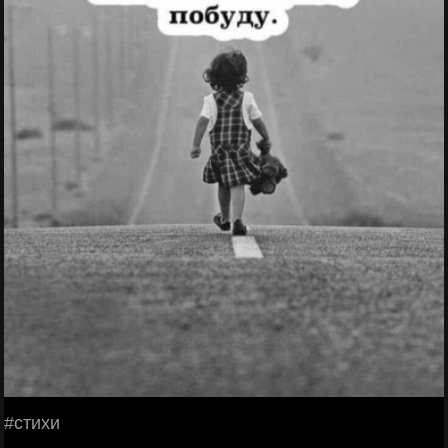
#стихи