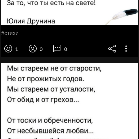
#стихи
1
0
0