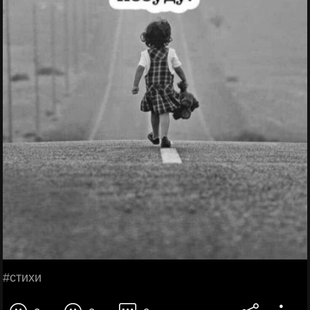
#стихи