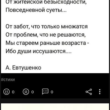
#стихи
0
0
0