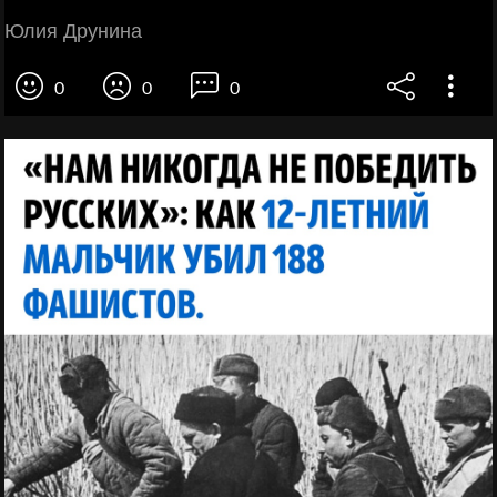
Юлия Друнина
0
0
0