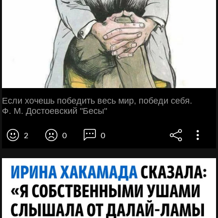
Если хочешь победить весь мир, победи себя.
Ф. М. Достоевский "Бесы"
2
0
0