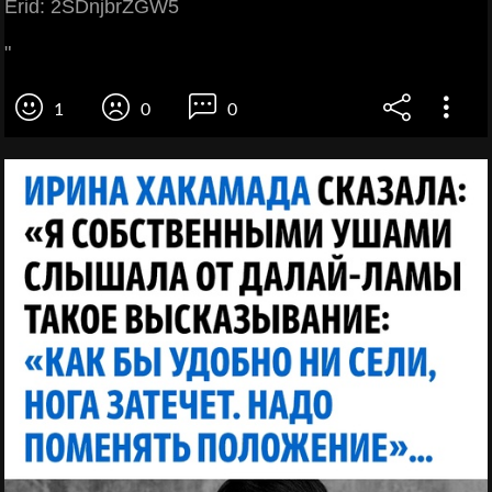
Erid: 2SDnjbrZGW5
"⠀⠀⠀
1
0
0