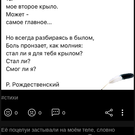
#cтихи
0
0
0
Её поцелуи застывали на моём теле, словно