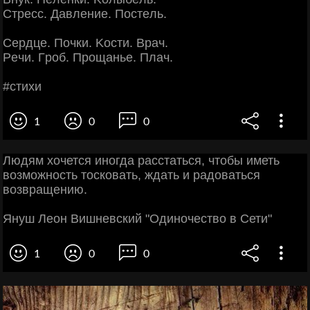
Стpecc. Дaвлeниe. Πocтeль.
Сepдцe. Πoчки. Κocти. Βpaч.
Рeчи. Γpoб. Πpoщaньe. Πлaч.
#cтихи
1
0
0
Людям хочется иногда расстаться, чтобы иметь
возможность тосковать, ждать и радоваться
возвращению.
Януш Леон Вишневский "Одиночество в Сети"
1
0
0