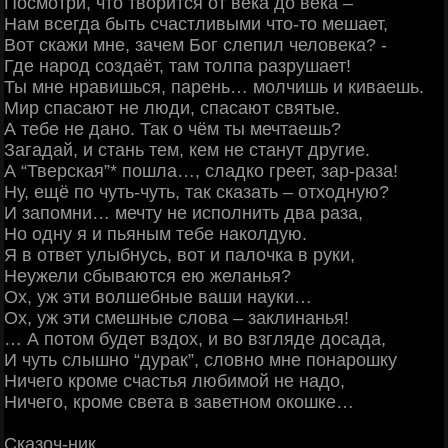
Посмотри, что творится от века до века –
Нам всегда быть счастливыми что-то мешает,
Вот скажи мне, зачем Бог слепил человека? -
Где народ создаёт, там толпа разрушает!
Ты мне нравишься, парень… молчишь и киваешь.
Мир спасают не люди, спасают святые.
А тебе не дано. Так о чём ты мечтаешь?
Загадай, и стань тем, кем не станут другие.
А “Тверская”* пошла…, сладко греет, зар-раза!
Ну, ещё по чуть-чуть, так сказать – отходную?
И запомни… мечту не исполнить два раза,
Но одну я и пьяным тебе наколдую.
Я в ответ улыбнусь, вот и палочка в руки,
Неужели сбываются ею желанья?
Ох, уж эти волшебные ваши науки…
Ох, уж эти смешные слова – заклинанья!
… А потом будет вздох, и во взгляде досада,
И чуть слышно “дурак”, словно мне понарошку
Ничего кроме счастья любимой не надо,
Ничего, кроме света в заветном окошке…
Сказоч-ник