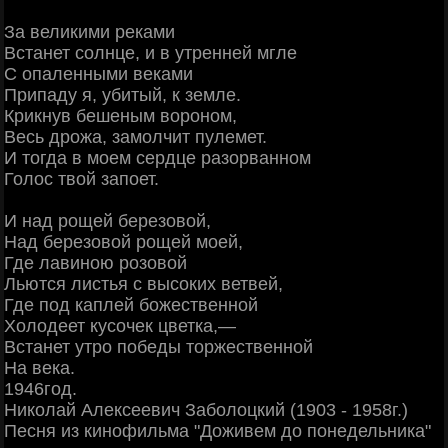
За великими реками
Встанет солнце, и в утренней мгле
С опаленными веками
Припаду я, убитый, к земле.
Крикнув бешеным вороном,
Весь дрожа, замолчит пулемет.
И тогда в моем сердце разорванном
Голос твой запоет.
И над рощей березовой,
Над березовой рощей моей,
Где лавиною розовой
Льются листья с высоких ветвей,
Где под каплей божественной
Холодеет кусочек цветка,—
Встанет утро победы торжественной
На века.
1946год.
Николай Алексеевич Заболоцкий (1903 - 1958г.)
Песня из кинофильма "Доживем до понедельника"