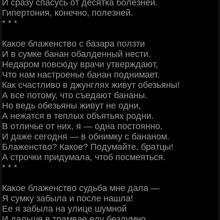
И сразу спасусь от десятка болезней.
Гипертония, конечно, полезней.
* * *
Какое блаженство с базара ползти
И в сумке банан обалденный нести.
Недаром повсюду врачи утверждают,
Что нам настроенье банан поднимает.
Как счастливо в джунглях живут обезьяны!
А все потому, что съедают бананы.
Но ведь обезьяны живут не одни,
А нежатся в теплых объятьях родни.
В отличье от них, я — одна постоянно,
И даже сегодня — в обнимку с бананом.
Блаженство? Какое? Подумайте, братцы!
А строчки придумала, чтоб посмеяться.
* * *
Какое блаженство судьба мне дала —
Я сумку забыла и после нашла!
Ее я забыла на улице шумной
И дальше в трамвае еду бездумно.