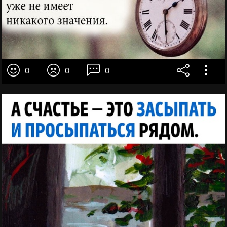
0
0
0