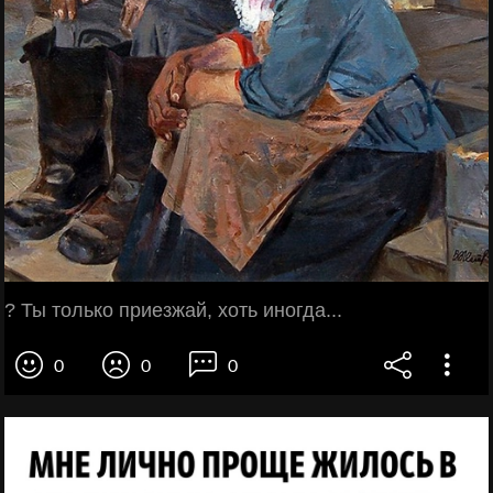
? Ты только приезжай, хоть иногда...
0
0
0