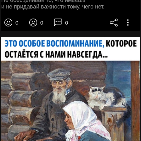
Не обесценивай то, что имеешь
и не придавай важности тому, чего нет.
0
0
0