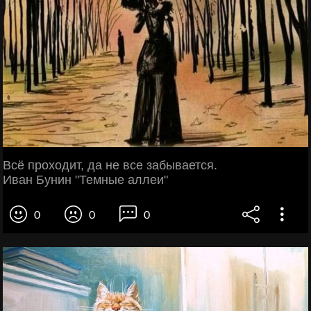
Всё проходит, да не все забывается.
Иван Бунин "Темные аллеи"
0
0
0