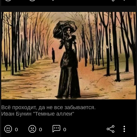
Всё проходит, да не все забывается.
Иван Бунин "Темные аллеи"
0
0
0