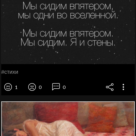
#стихи
1
0
0