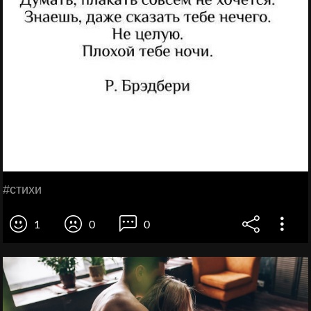
#стихи
1
0
0