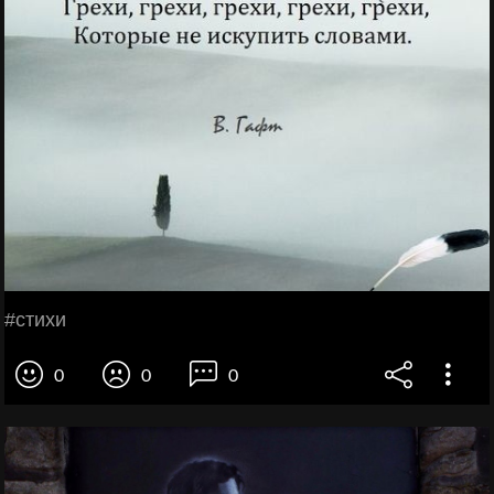
#стихи
0
0
0