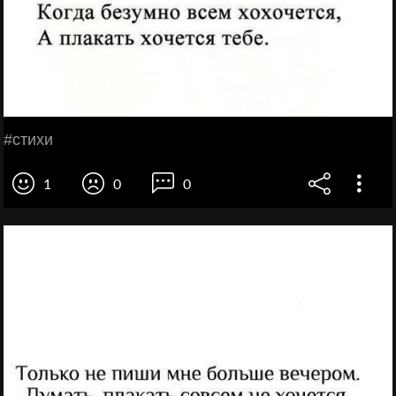
#стихи
1
0
0