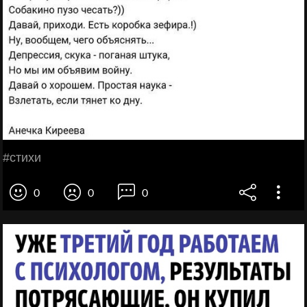
#стихи
0
0
0