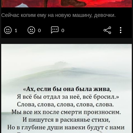
Сейчас копим ему на новую машину, девочки.
1
0
0