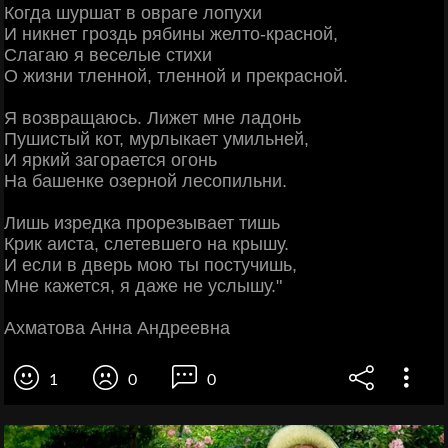
Когда шуршат в овраге лопухи
И никнет гроздь рябины желто-красной,
Слагаю я веселые стихи
О жизни тленной, тленной и прекрасной.
Я возвращаюсь. Лижет мне ладонь
Пушистый кот, мурлыкает умильней,
И яркий загорается огонь
На башенке озерной лесопильни.
Лишь изредка прорезывает тишь
Крик аиста, слетевшего на крышу.
И если в дверь мою ты постучишь,
Мне кажется, я даже не услышу."
Ахматова Анна Андреевна
1
0
0