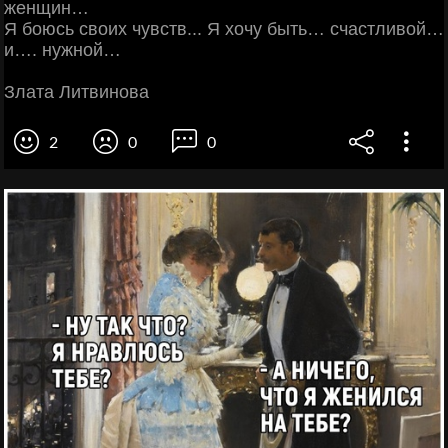
женщин…
Я боюсь своих чувств... Я хочу быть… счастливой…
и…. нужной…
Злата Литвинова
2
0
0