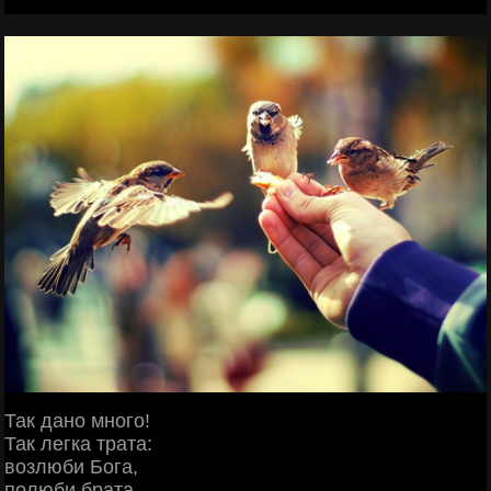
Так дано много!
Так легка трата:
возлюби Бога,
полюби брата,