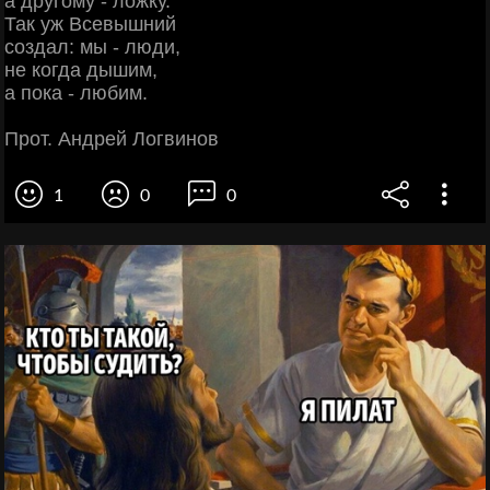
а другому - ложку.
Так уж Всевышний
создал: мы - люди,
не когда дышим,
а пока - любим.
Прот. Андрей Логвинов
1
0
0