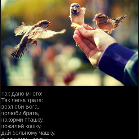
Так дано много!
Так легка трата:
возлюби Бога,
полюби брата,
накорми пташку,
пожалей кошку,
дай больному чашку,