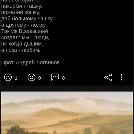
накорми пташку,
пожалей кошку,
дай больному чашку,
а другому - ложку.
Так уж Всевышний
создал: мы - люди,
не когда дышим,
а пока - любим.
Прот. Андрей Логвинов
1
0
0