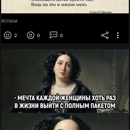
#стихи
2
0
0