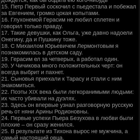
15. Петр Первый соскочил с пьедестала и побежал
за Евгением, громко цокая копытами.
16. Глухонемой Герасим не любил сплетен и
говорил только правду.
17. Такие девушки, как Ольга, уже давно надоели
Онегину, да и Пушкину тоже.
18. С Михаилом Юрьевичем Лермонтовым я
познакомилась в детском саду.
19. Герасим ел за четверых, а работал один.
20. У Чичикова много положительных черт: он
всегда выбрит и пахнет.
21. Сыновья приехали к Тарасу и стали с ним
знакомиться.
22. Поэты XIX века были легкоранимыми людьми:
их часто убивали на дуэлях.
23. Здесь он впервые узнал разговорную русскую
речь от няни Арины Родионовны.
24. Первые успехи Пьера Безухова в любви были
плохие – он сразу женился.
25. В результате из Тихона вырос не мужчина, а
самый настоящий овца.