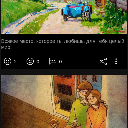
Всякое место, которое ты любишь, для тебя целый
мир.
2
0
0