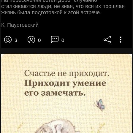
На пересечении сотен дорог случайно
сталкиваются люди, не зная, что вся их прошлая
жизнь была подготовкой к этой встрече.
К. Паустовский
3
0
0