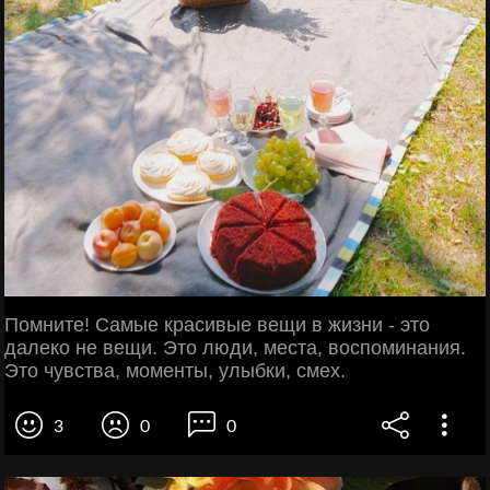
Помните! Самые красивые вeщи в жизни - это
далеко не вещи. Это люди, мeста, воспоминания.
Это чyвства, моменты, yлыбки, смех.
3
0
0