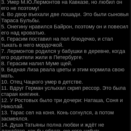
3. Умер М.Ю.Лермонтов на Кавказе, но любил он
его не поэтому!
4. Во двор въехали две лошади. Это были сыновья
Тараса Бульбы.
5. Онегину нравился Байрон, поэтому он и повесил
его над кроватью.
6. Герасим поставил на пол блюдечко, и стал
тыкать в него мордочкой.
7. Лермонтов родился у бабушки в деревне, когда
его родители жили в Петербурге.
8. Герасим налил Муме щей.
9. Бедная Лиза рвала цветы и этим кормила свою
мать.
10. Отец Чацкого умер в детстве.
11. Вдруг Герман услыхал скрип рессор. Это была
старая княгиня.
12. У Ростовых было три дочери: Hаташа, Соня и
Hиколай.
13. Тарас сел на коня. Конь согнулся, а потом
засмеялся.
14. Душа Татьяны полна любви и ждёт не
дождётся, как бы обдать ею кого-нибудь