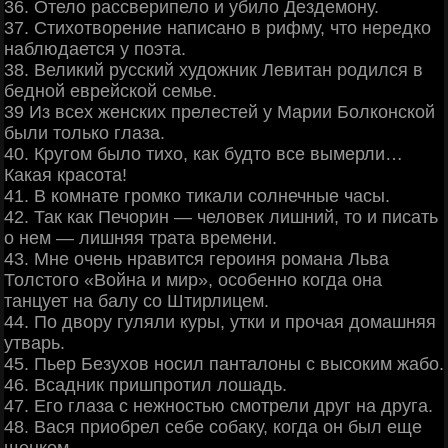
36. Отело рассверипело и убило Дездемону.
37. Стихотворение написано в рифму, что нередко
наблюдается у поэта.
38. Великий русский художник Левитан родился в
бедной еврейской семье.
39 Из всех женских прелестей у Марии Болконской
были только глаза.
40. Кругом было тихо, как будто все вымерли…
Какая красота!
41. В комнате громко тикали солнечные часы.
42. Так как Печорин — человек лишний, то и писать
о нем — лишняя трата времени.
43. Мне очень нравится героиня романа Льва
Толстого «Война и мир», особенно когда она
танцует на балу со Штирлицем.
44. По двору гуляли куры, утки и прочая домашняя
утварь.
45. Пьер Безухов носил панталоны с высоким жабо.
46. Всадник пришпротил лошадь.
47. Его глаза с нежностью смотрели друг на друга.
48. Вася приобрел себе собаку, когда он был еще
щенком.