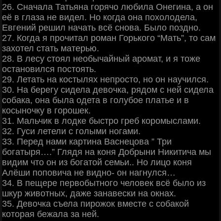
26. Сначала Татьяна горячо любила Онегина, а он
её в глаза не видел. Hо когда она похолодела,
Евгений решил начать всё снова. Было поздно.
27. Когда я прочитал роман Горького “Мать”, то сам
захотел стать матерью.
28. В лесу стоял необычайный аромат, и я тоже
остановился постоять.
29. Летать на костылях непросто, но он научился.
30. На берегу сидела девочка, рядом с ней сидела
собака, она была одета в голубое платье и в
косыночку в горошек.
31. Мальчик в лодке быстро греб коромыслами.
32. Гуси летели с голыми ногами.
33. Перед нами картина Васнецова ” Три
богатыря….” Глядя на коня Добрыни Никитича мы
видим что он из богатой семьи.. Но лицо коня
Алёши поповича не видно- он нагнулся…
34. В пещере первобытного человек всё было из
шкур животных, даже занавески на окнах.
35. Девочка съела пирожок вместе с собакой
которая бежала за ней.