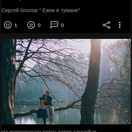
Сергей Козлов " Ежик в тумане"
1
0
0