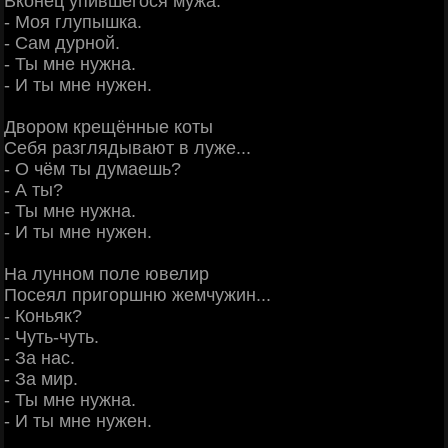
Вконец упившегося мужа.
- Моя глупышка.
- Сам дурной.
- Ты мне нужна.
- И ты мне нужен.
Двором крещённые коты
Себя разглядывают в луже...
- О чём ты думаешь?
- А ты?
- Ты мне нужна.
- И ты мне нужен.
На лунном поле ювелир
Посеял пригоршню жемчужин...
- Коньяк?
- Чуть-чуть.
- За нас.
- За мир.
- Ты мне нужна.
- И ты мне нужен.