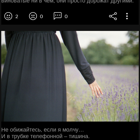
виноватые ни в чём, они просто дорожат другими.
2
0
0
Не обижайтесь, если я молчу…
И в трубке телефонной – тишина.