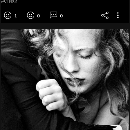
#cтихи
1
0
0