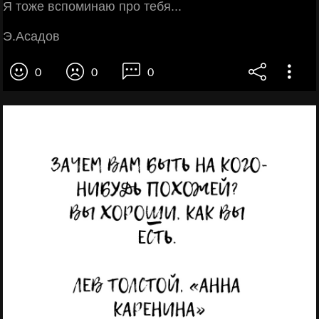
Я тоже вспоминаю про тебя...
Э.Асадов
0
0
0