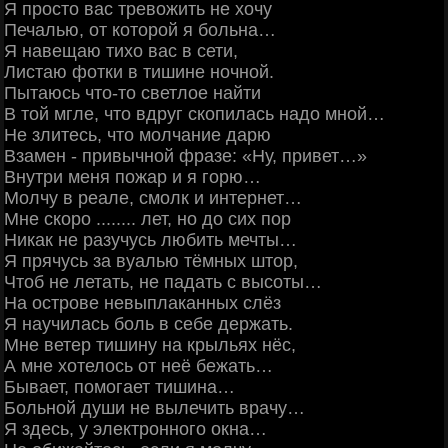
Я просто вас тревожить не хочу
Печалью, от которой я больна…
Я навещаю тихо вас в сети,
Листаю фотки в тишине ночной.
Пытаюсь что-то светлое найти
В той мгле, что вдруг скопилась надо мной…
Не злитесь, что молчание дарю
Взамен - привычной фразе: «Ну, привет…»
Внутри меня пожар и я горю…
Молчу в реале, смолк и интернет…
Мне скоро ........ лет, но до сих пор
Никак не разучусь любить мечты…
Я прячусь за вуалью тёмных штор,
Чтоб не летать, не падать с высоты…
На острове невыплаканных слёз
Я научилась боль в себе держать.
Мне ветер тишину на крыльях нёс,
А мне хотелось от неё бежать…
Бывает, помогает тишина…
Больной души не вылечить врачу…
Я здесь, у электронного окна…