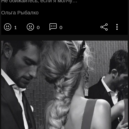
Не обижайтесь, если я молчу…
Ольга Рыбалко
1
0
0