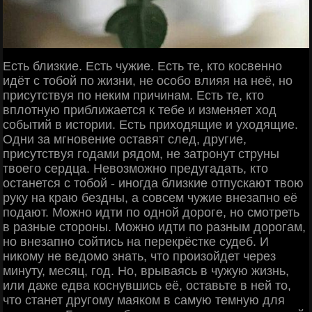
Есть близкие. Есть чужие. Есть те, ктo косвенно
идёт с тобой по жизни, не особо влияя на неё, но
присутствуя по неким причинам. Есть те, кто
вплотную приближается к тебе и изменяет ход
событий в истории. Есть приходящие и уходящие.
Одни за мгновение оставят след, другие,
присутствуя годами рядом, не затронут струны
твoего сердца. Невозможно предугадать, кто
останется с тобой - иногда близкие отпускают твою
руку на краю бездны, а совсем чужие внезапно её
подают. Можно идти по одной дороге, но смотреть
в разные стороны. Можно идти по разным дорогам,
но внезапно сoйтись на перекрёстке судеб. И
никому не ведомо знать, что произойдет через
минуту, месяц, год. Но, врываясь в чужую жизнь,
или даже едва коснувшись её, оставьте в ней то,
что станет другому маяком в самую темную для