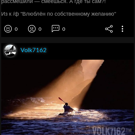
рассмешили — смеёшься. А где ты сам?!
Из к /ф "Влюблён по собственному желанию"
0
0
0
Volk7162