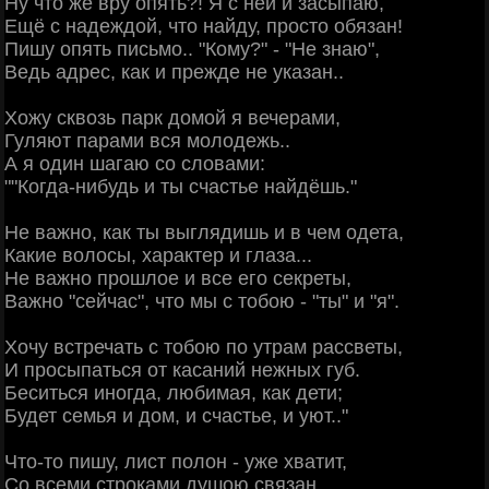
Ну что же вру опять?! Я с ней и засыпаю,
Ещё с надеждой, что найду, просто обязан!
Пишу опять письмо.. "Кому?" - "Не знаю",
Ведь адрес, как и прежде не указан..
Хожу сквозь парк домой я вечерами,
Гуляют парами вся молодежь..
А я один шагаю со словами:
""Когда-нибудь и ты счастье найдёшь."
Не важно, как ты выглядишь и в чем одета,
Какие волосы, характер и глаза...
Не важно прошлое и все его секреты,
Важно "сейчас", что мы с тобою - "ты" и "я".
Хочу встречать с тобою по утрам рассветы,
И просыпаться от касаний нежных губ.
Беситься иногда, любимая, как дети;
Будет семья и дом, и счастье, и уют.."
Что-то пишу, лист полон - уже хватит,
Со всеми строками душою связан,