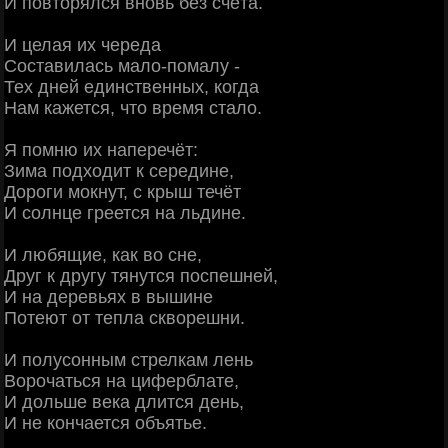
И повторялся вновь без счёта.
И целая их череда
Составилась мало-помалу -
Тех дней единственных, когда
Нам кажется, что время стало.
Я помню их наперечёт:
Зима подходит к середине,
Дороги мокнут, с крыш течёт
И солнце греется на льдине.
И любящие, как во сне,
Друг к другу тянутся поспешней,
И на деревьях в вышине
Потеют от тепла скворешни.
И полусонным стрелкам лень
Ворочаться на циферблате,
И дольше века длится день,
И не кончается объятье.