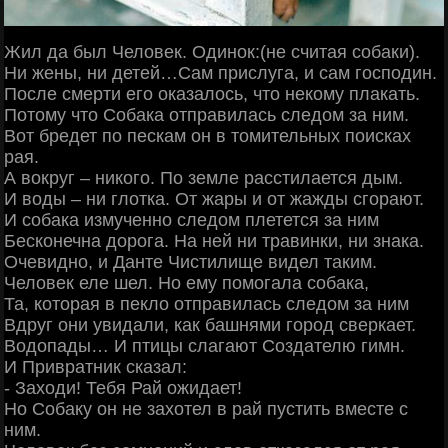
Жил да был Человек. Одинок:(не считая собаки).
Ни жены, ни детей…Сам прислуга, и сам господин.
После смерти его оказалось, что некому плакать.
Потому что Собака отправилась следом за ним.
Вот бредет по пескам он в томительных поисках
рая.
А вокруг – никого. По земле расстилается дым.
И воды – ни глотка. От жары и от жажды сгорают.
И собака измученно следом плетется за ним
Бесконечна дорога. На ней ни травинки, ни знака.
Очевидно, и Данте Чистилище видел таким.
Человек еле шел. Но ему помогала собака,
Та, которая в пекло отправилась следом за ним
Вдруг они увидали, как башнями город сверкает.
Водопады… И птицы слагают Создателю гимн.
И Привратник сказал:
- Заходи! Тебя Рай ожидает!
Но Собаку он не захотел в рай пустить вместе с
ним.