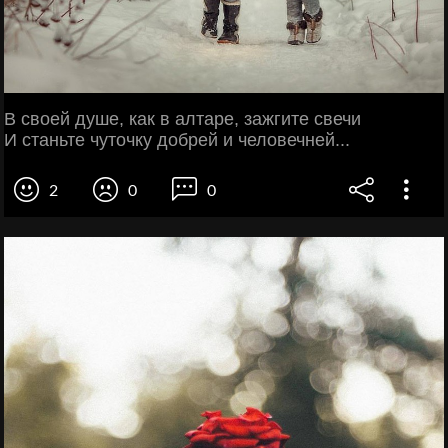
В своей душе, как в алтаре, зажгите свечи
И станьте чуточку добрей и человечней...
2
0
0