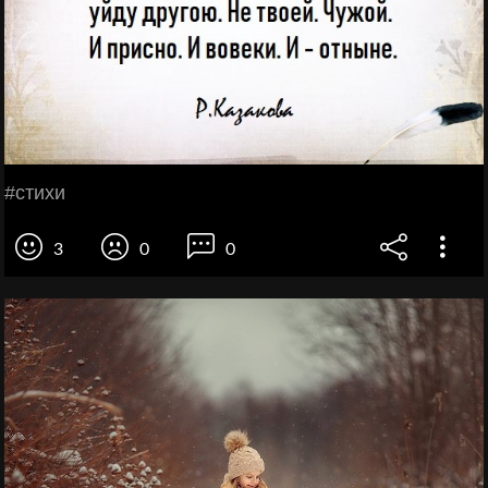
#cтихи
3
0
0