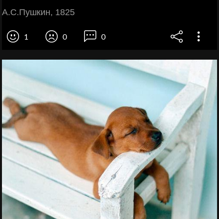
А.С.Пушкин, 1825
1
0
0