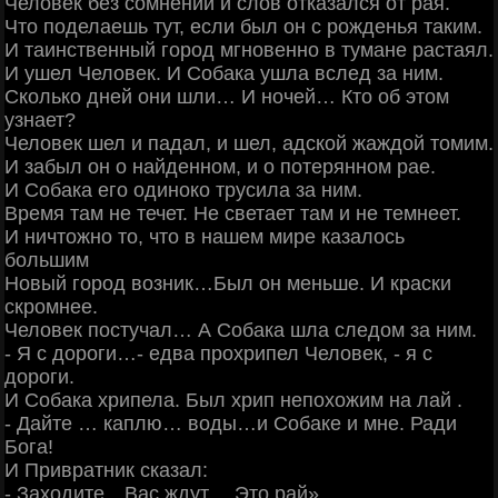
Человек без сомнений и слов отказался от рая.
Что поделаешь тут, если был он с рожденья таким.
И таинственный город мгновенно в тумане растаял.
И ушел Человек. И Собака ушла вслед за ним.
Сколько дней они шли… И ночей… Кто об этом
узнает?
Человек шел и падал, и шел, адской жаждой томим.
И забыл он о найденном, и о потерянном рае.
И Собака его одиноко трусила за ним.
Время там не течет. Не светает там и не темнеет.
И ничтожно то, что в нашем мире казалось
большим
Новый город возник…Был он меньше. И краски
скромнее.
Человек постучал… А Собака шла следом за ним.
- Я с дороги…- едва прохрипел Человек, - я с
дороги.
И Собака хрипела. Был хрип непохожим на лай .
- Дайте … каплю… воды…и Собаке и мне. Ради
Бога!
И Привратник сказал:
- Заходите…Вас ждут… Это рай»