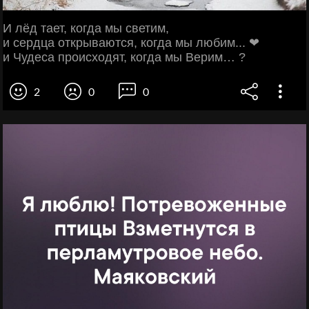
И лёд тает, когда мы светим,
и сердца открываются, когда мы любим... ❤
и Чудеса происходят, когда мы Верим… ?
2
0
0