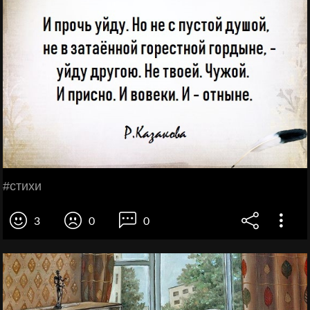
#cтихи
3
0
0