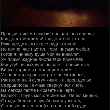
Прощай, письмо любви! прощай: она велела.
Как долго медлил я! как долго не хотела
Рука предать огню все радости мои!..
Но полно, час настал. Гори, письмо любви.
Готов я; ничему душа моя не внемлет.
Уж пламя жадное листы твои приемлет...
Минуту!.. вспыхнули! пылают - легкий дым
Виясь, теряется с молением моим.
Уж перстня верного утратя впечатленье,
Растопленный сургуч кипит... О провиденье!
Свершилось! Темные свернулися листы;
На легком пепле их заветные черты
Белеют... Грудь моя стеснилась. Пепел милый,
Отрада бедная в судьбе моей унылой,
Останься век со мной на горестной груди...