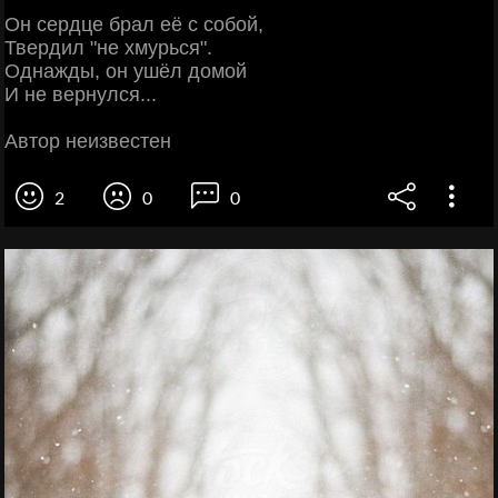
Он сердце брал её с собой,
Твердил "не хмурься".
Однажды, он ушёл домой
И не вернулся...
Автор неизвестен
2
0
0