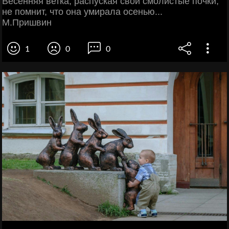
Весенняя ветка, распуская свои смолистые почки,
не помнит, что она умирала осенью...
М.Пришвин
1
0
0