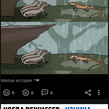
Милая история ?❤
0
0
0