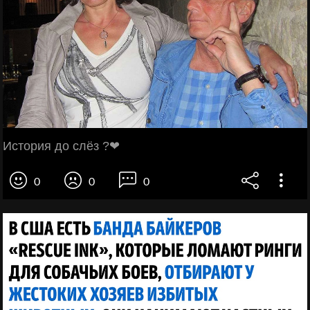
История до слёз ?❤
0
0
0