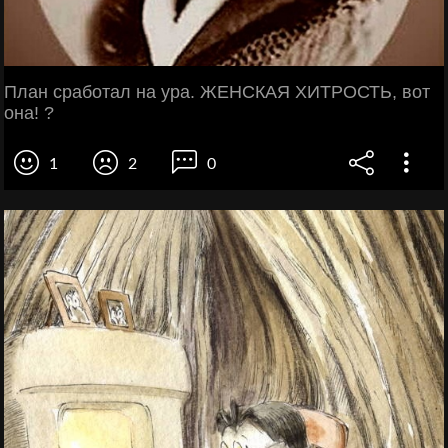
План сработал на ура. ЖЕНСКАЯ ХИТРОСТЬ, вот
она! ?
1
2
0