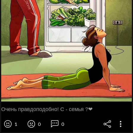
Очень правдоподобно! С - семья ?❤
1
0
0