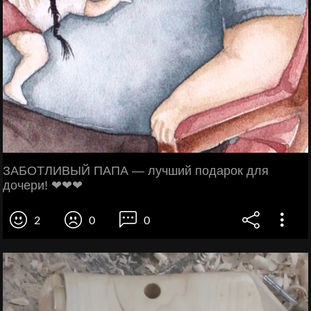
ЗАБОТЛИВЫЙ ПАПА — лучший подарок для
дочери! ❤❤❤
2
0
0