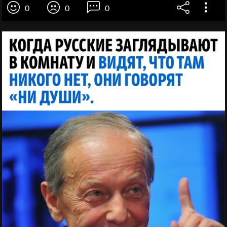
0
0
0