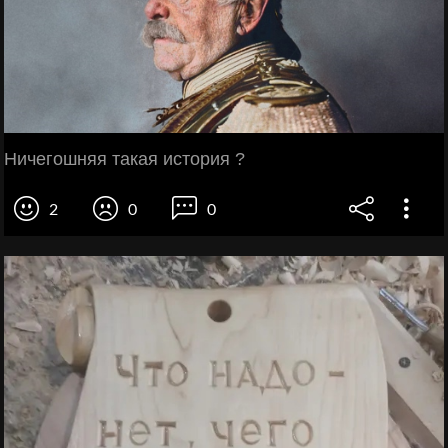
Ничегошняя такая история ?
2
0
0