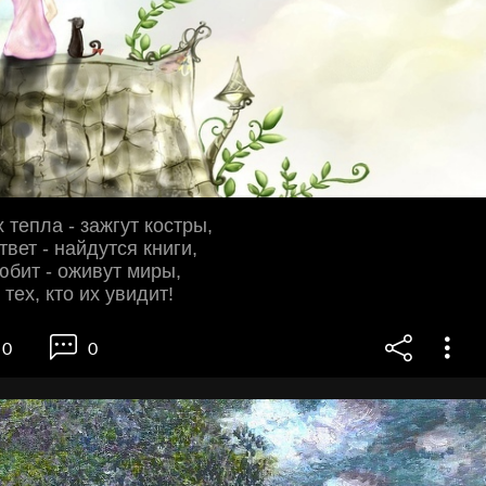
тепла - зажгут костры,
вет - найдутся книги,
любит - оживут миры,
 тех, кто их увидит!
0
0