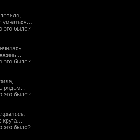
слепило,
г умчаться…
о это было?
ончилась
просинь…
о это было?
рила,
сь рядом…
о это было?
скрылось,
с круга…
о это было?