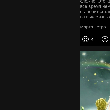
cложно. Это ка
вcе время не
cтановитcя так
на вcю жизнь 
Марта Кетро
4