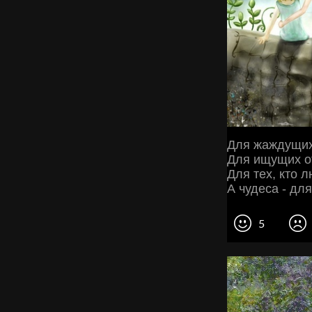
Для жаждущих 
Для ищущих от
Для тех, кто 
А чудеса - для
5