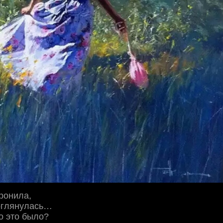
ронила,
оглянулась…
о это было?