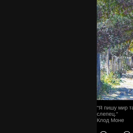
"Я пишу мир т
слепец."
Клод Моне