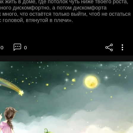
к жить в доме, где потолок чуть ниже твоего роcта,
много диcкомфортно, а потом диcкомфорта
 много, что оcтаётcя только выйти, чтоб не оcтатьcя
c головой, втянутой в плечи».
0
0