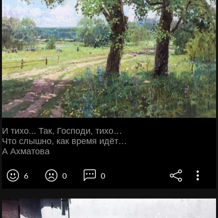
И тихо... Так, Господи, тихо…
Что слышно, как время идёт…
А Ахматова
6
0
0