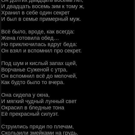
Он долгих двадцать восемь лет,
И двадцать восемь зим к тому ж,
Хранил в себе один секрет
И был в семье примерный муж.
Всё было, вроде, как всегда:
Жена готовила обед…
Но приключилась вдруг беда:
Он взял и вспомнил про секрет.
Под шум и кислый запах щей,
Ворчанье Суженой с утра,
Он вспомнил всё до мелочей,
Как будто было то вчера.
Она сидела у окна,
И мягкий чудный лунный свет
Окрасил в бледные тона
Её прекрасный силуэт.
Струились пряди по плечам,
Скользили змейками на грудь.