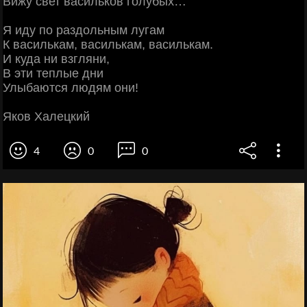
Вижу свет васильков голубых…
Я иду по раздольным лугам
К василькам, василькам, василькам.
И куда ни взгляни,
В эти теплые дни
Улыбаются людям они!
Яков Халецкий
4
0
0