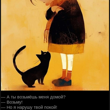
— А ты возьмёшь меня домой?
— Возьму!
— Но я нарушу твой покой!