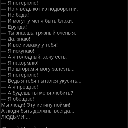
— Я потерплю!
— Но я ведь кот из подворотни.
— Не беда!
— И могут у меня быть блохи.
— Ерунда!
— Ты знаешь, грязный очень я.
— Да, знаю!
— И всё измажу у тебя!
— Я искупаю!
— А я голодный, хочу есть.
— Я накормлю!
— По шторам я могу залезть...
— Я потерплю!
— Ведь я тебя пытался укусить...
— А я прощаю!
— А будешь ты меня любить?
— Я обещаю!
Мы люди! Эту истину пойми!
А люди быть должны всегда...
ЛЮДЬМИ!...