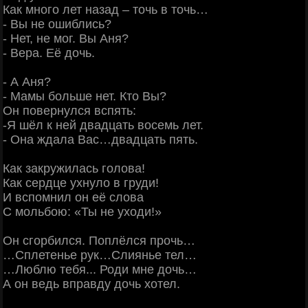
Как много лет назад – точь в точь…
- Вы не ошиблись?
- Нет, не мог. Вы Аня?
- Вера. Её дочь.
- А Аня?
- Мамы больше нет. Кто Вы?
Он повернулся вспять:
-Я шёл к ней двадцать восемь лет.
- Она ждала Вас…двадцать пять.
Как закружилась голова!
Как сердце ухнуло в груди!
И вспомнил он её слова
С мольбою: «Ты не уходи!»
Он сгорбился. Поплёлся прочь…
…Сплетенье рук…Слиянье тел…
…Люблю тебя... Роди мне дочь…
А он ведь вправду дочь хотел.