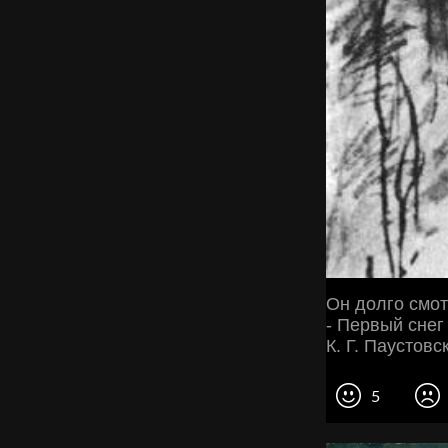
Он долго смот
- Первый снег
К. Г. Паустов
5