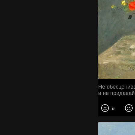
Не обесценива
и не придавай 
6