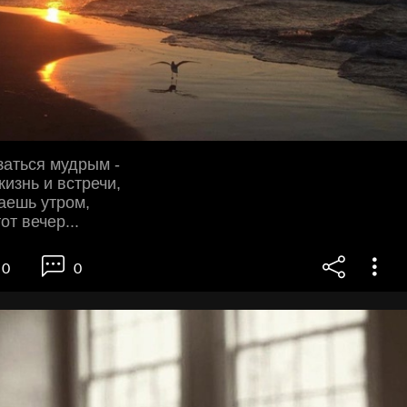
заться мудрым -
изнь и встречи,
аешь утром,
от вечер...
0
0