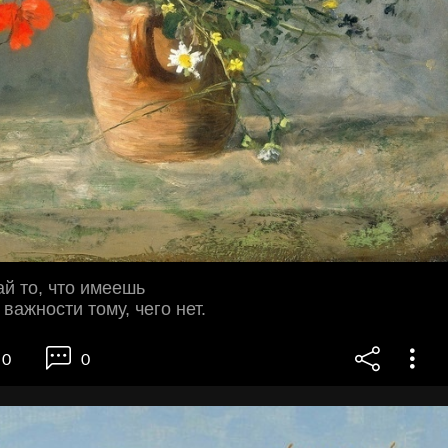
й то, что имеешь
важности тому, чего нет.
0
0