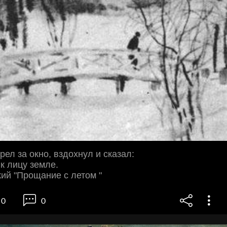
рел за окно, вздохнул и сказал:
 к лицу земле.
ский "Прощание с летом "
0
0