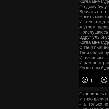
Когда мне буд
По дому буду 
Ворчать на то,
Носить какие
Из тех, что дл
А утром, прос
Прислушаюсь 
Вдруг улыбнус
Когда мне буд
С тебя пылинк
Твои седые бу
И, взявшись за
И нам не стра
Когда нам буде
1
Склонилась н
И тихо шепчет
«Ты только не