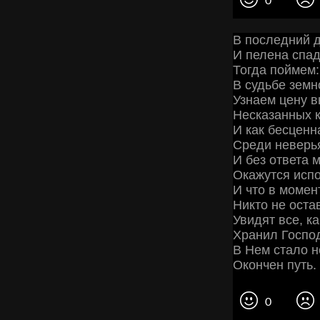
0
В последний д
И пелена спад
Тогда поймем:
В судьбе земн
Узнаем цену в
Несказанных к
И как бесценн
Среди неверья
И без ответа 
Окажутся испо
И что в момен
Никто не оста
Увидят все, к
Хранил Господ
В Нем стало 
Окончен путь.
0