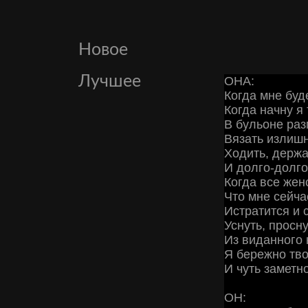
Новое
Лучшее
ОНА:
Когда мне буд
Когда начну я 
В бульоне раз
Вязать излиш
Ходить, держа
И долго-долго
Когда все жен
Что мне сейча
Истратится и с
Уснуть, просну
Из виданного 
Я бережно тво
И чуть заметн
ОН: