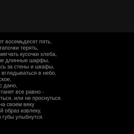
ет восемьдесят пять,
тапочки терять,
мягчать кусочки хлеба,
не длинные шарфы,
сь за стены и шкафы,
 вглядываться в небо,
ское,
с дано,
танет все равно -
ться, или не проснуться.
на своем веку
й образ извлеку,
о губы улыбнутся.