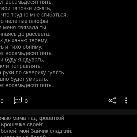
ет восемьдесят пять,
твои тапочки искать,
 что трудно мне сгибаться,
-то нелепые шарфы
я меня связала ты.
ыпаясь до рассвета,
к дыханью твоему,
ь и тихо обниму.
ет восемьдесят пять,
и буду я сдувать,
кли поправлять,
 руки по скверику гулять.
шно будет умирать,
т восемьдесят пять...
0
0
очью мама над кроваткой
 Крошечке своей:
 болей, мой Зайчик сладкий,