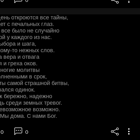
0
0
ень откроются все тайны,
ет с печальных глаз.
 все было не случайно
ой у каждого из нас.
ыбора и шага,
ому-то нежных слов.
а вера и отвага
 и греха оков.
многие молитвы
лненными в срок,
ты самой страшной битвы,
вался одинок.
ак бережно, надежно
ь среди земных тревог.
невозможное возможно.
 Мы дома. С нами Бог.
0
0