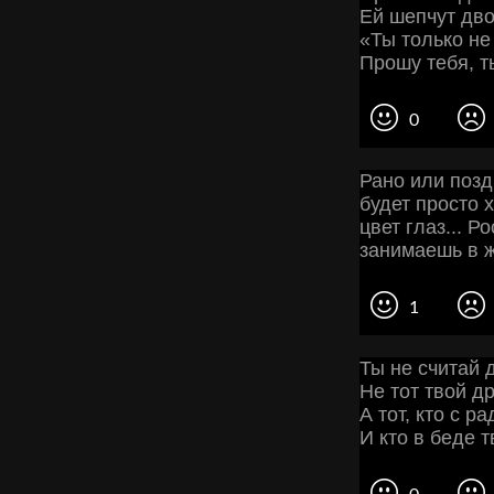
Ей шепчут дво
«Ты только не
Прошу тебя, т
0
Рано или позд
будет просто х
цвет глаз... Р
занимаешь в ж
1
Ты не считай 
Не тот твой д
А тот, кто с р
И кто в беде т