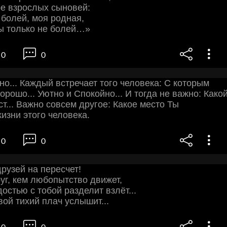
е взрослых сыновей:
 болей, моя родная,
ы только не болей…»
0
0
но... Каждый встречает того человека: С которым
орошо... Уютно и Спокойно... И тогда не важно: Како
ост... Важно совсем другое: Какое место Ты
изни этого человека.
0
0
друзей на пересчет!
руг, кем любопытство движет,
адостью с тобой разделит взлёт...
вой тихий плач услышит...