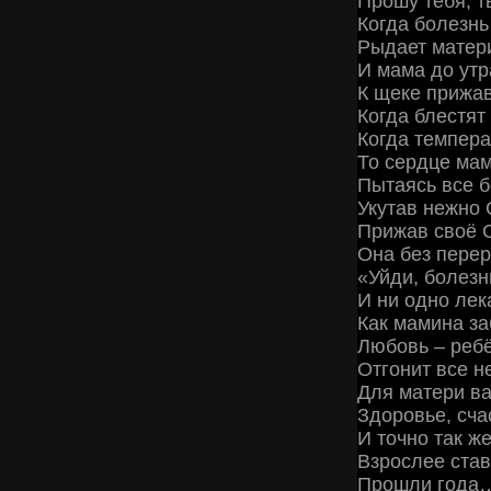
Прошу тебя, т
Когда болезнь
Рыдает матер
И мама до утр
К щеке приж
Когда блестят 
Когда темпера
То сердце мам
Пытаясь все 
Укутав нежно 
Прижав своё С
Она без пере
«Уйди, болезн
И ни одно лека
Как мамина з
Любовь – ребё
Отгонит все н
Для матери ва
Здоровье, сча
И точно так ж
Взрослее став
Прошли года…