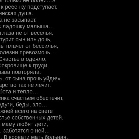
ы только не болей…»
 к ребёнку подступает,
инская душа.
а не засыпает,
ав ладошку малыша…
глаза не от веселья,
турит сын иль дочь,
ы плачет от бессилья,
болезни превозмочь…
Счастье в одеяло,
окровище к груди,
рыва повторяла:
ь, от сына прочь уйди!»
рство так не лечит,
абота и тепло…
нка счастьем обеспечит,
едуги, беды, зло…
жней всего на свете
стье собственных детей.
е маму любят дети,
, заботятся о ней…
 В кровати мать больная,