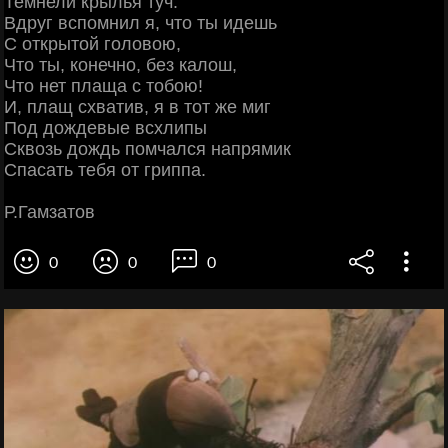
Темнели крылья туч.
Вдруг вспомнил я, что ты идешь
С открытой головою,
Что ты, конечно, без калош,
Что нет плаща с тобою!
И, плащ схватив, я в тот же миг
Под дождевые всхлипы
Сквозь дождь помчался напрямик
Спасать тебя от гриппа.
Р.Гамзатов
0
0
0