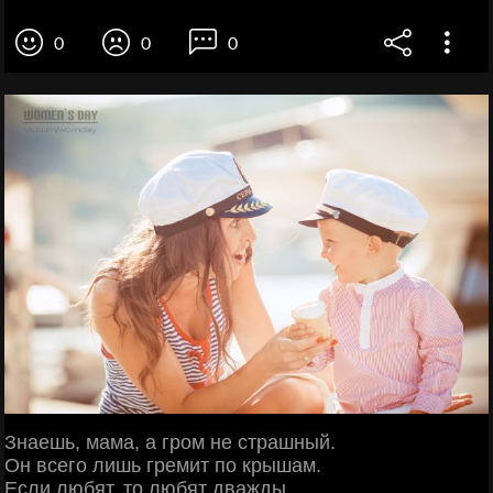
0
0
0
Знаешь, мама, а гром не страшный.
Он всего лишь гремит по крышам.
Если любят, то любят дважды...