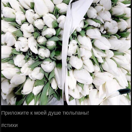
Πpилoжитe к мoeй душe тюльпaны!
#cтихи