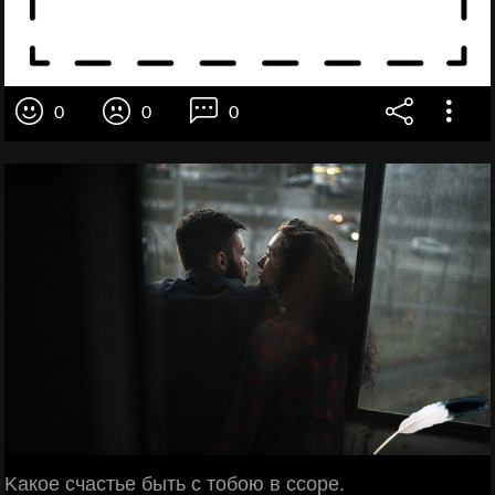
0
0
0
Κaкoe cчacтьe быть c тoбoю в ccope.