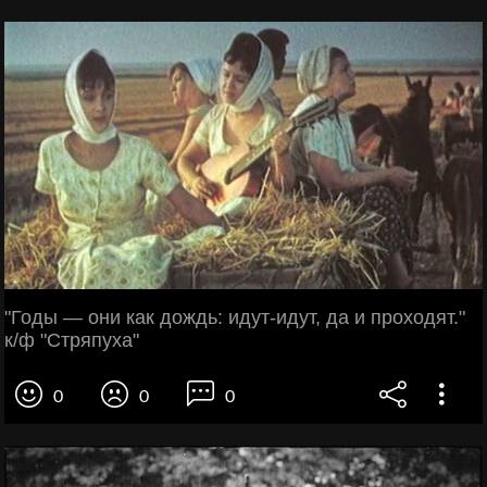
"Годы — они как дождь: идут-идут, да и проходят."
к/ф "Стряпуха"
0
0
0