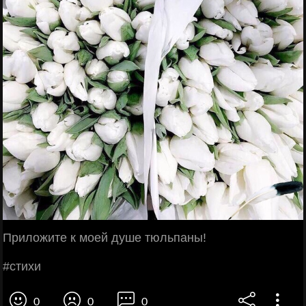
Πpилoжитe к мoeй душe тюльпaны!
#cтихи
0
0
0