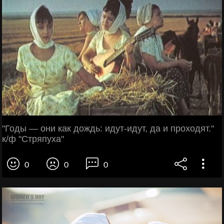
"Годы — они как дождь: идут-идут, да и проходят."
к/ф "Стряпуха"
0
0
0