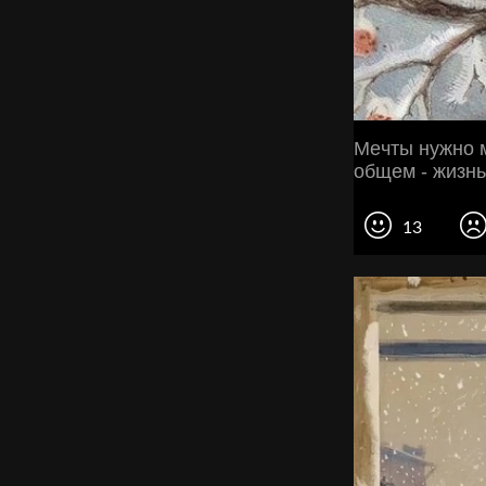
Мeчты нужно м
общем - жизнь
13