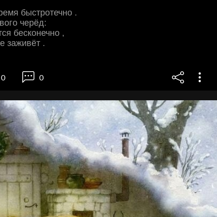
ремя быстротечно .
вого черёд:
тся бесконечно ,
е заживёт .
0
0