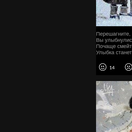
Перешагните, 
Вы улыбнулись
Почаще смейте
Улыбка станет
14