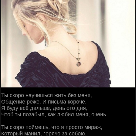
Ты скоро научишься жить без меня,
Общение реже. И письма короче.
Я буду всё дальше, день ото дня,
Чтоб ты позабыл, как любил меня, очень.
Ты скоро поймешь, что я просто мираж,
Который манил, горячо за собою.