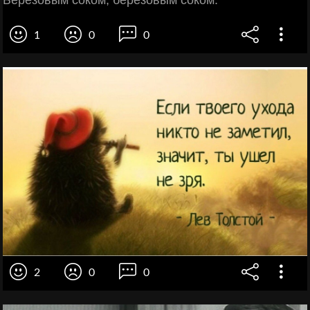
1
0
0
2
0
0