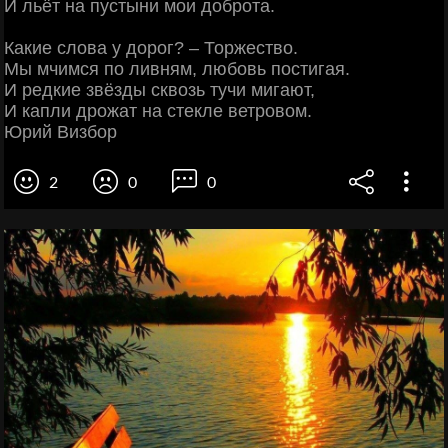
И льёт на пустыни мои доброта.
Какие слова у дорог? – Торжество.
Мы мчимся по ливням, любовь постигая.
И редкие звёзды сквозь тучи мигают,
И капли дрожат на стекле ветровом.
Юрий Визбор
2
0
0