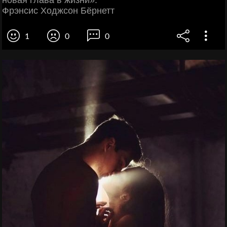
Фрэнсис Ходжсон Бёрнетт
1
0
0