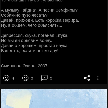
Ты любишь? Ну вот, улыбнись.
А музыку Гайдна? А песни Земфиры?
Собакино пузо чесать?
Давай, приходи. Есть коробка зефира.
Ну, в общем, чего объяснять...
Депрессия, скука, поганая штука,
Но мы ей объявим войну.
Давай о хорошем, простая наука -
Взлетать, если тянет ко дну!
Смирнова Элина, 2007
4
0
0