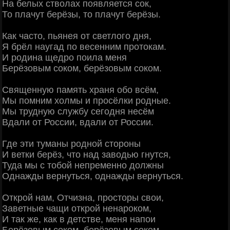
На белых стволах появляется сок,
То плачут берёзы, то плачут берёзы.
Как часто, пьянея от светлого дня,
Я брёл наугад по весенним протокам.
И родина щедро поила меня
Берёзовым соком, берёзовым соком.
Священную память храня обо всём,
Мы помним холмы и просёлки родные.
Мы трудную службу сегодня несём
Вдали от России, вдали от России.
Где эти туманы родной стороны
И ветки берёз, что над заводью гнутся,
Туда мы с тобой непременно должны
Однажды вернуться, однажды вернуться.
Открой нам, Отчизна, просторы свои,
Заветные чащи открой ненароком,
И так же, как в детстве, меня напои
Берёзовым соком, берёзовым соком.