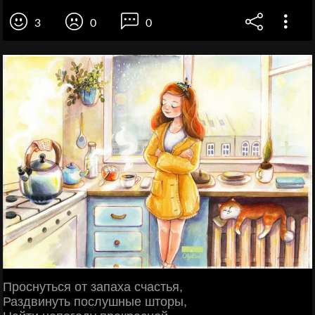
3
0
0
Проснуться от запаха счастья,
Раздвинуть послушные шторы,