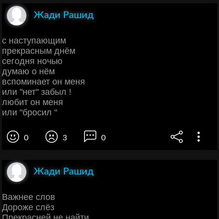
Жади Рашид
с наступающим
прекрасным днём
сегодня ночью
думаю о нём
вспоминает он меня
или "нет" забыл !
любит он меня
или "бросил "
0
3
0
Жади Рашид
Важнее слов
Дороже слёз
Прекрасней не найти