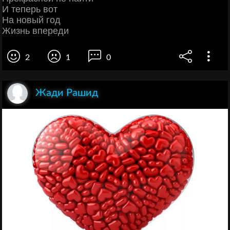
И теперь вот
На новый год
Жизнь впереди
2
1
0
Жади Рашид