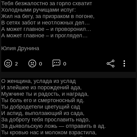
Тебя безжалостно за горло схватит
Холодными ручищами испуг:
Жил на бегу, за призраком в погоне,
В сетях забот и неотложных дел…
А может главное – и проворонил…
А может главное – и проглядел…
Юлия Друнина
2
0
0
О женщина, услада из услад
И злейшее из порождений ада,
Мужчине ты и радость, и награда,
Ты боль его и смертоносный яд.
Ты добродетели цветущий сад
И аспид, выползающий из сада,
За доброту тебя прославить надо,
За дьявольскую ложь — отправить в ад.
Ты кровью нас и молоком взрастила,