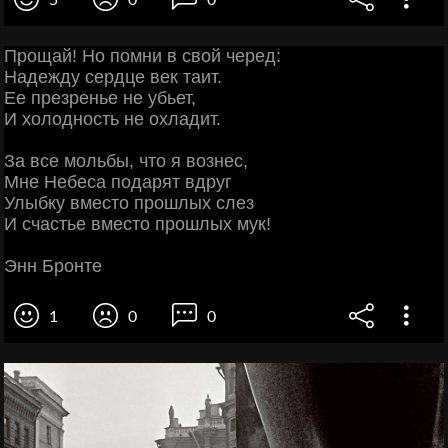
5
0
0
Прощай! Но помни в свой черед:
Надежду сердце век таит.
Ее презренье не убьет,
И холодность не охладит.
За все мольбы, что я вознес,
Мне Небеса подарят вдруг
Улыбку вместо прошлых слез
И счастье вместо прошлых мук!
Энн Бронте
1
0
0