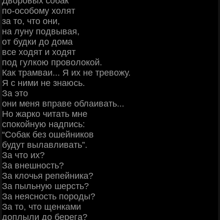
Дворовых собак
по-особому холят
за то, что они,
на луну подвывая,
от будки до дома
все ходят и ходят
под гулкою проволокой.
Как трамваи... Я их не тревожу.
Я с ними не знаюсь.
За это
они меня вправе облаивать...
Но жарко читать мне
спокойную надпись:
“Собак без ошейников
будут вылавливать”.
За что их?
За внешность?
За клочья репейника?
За пыльную шерсть?
За неясность породы?
За то, что щенками
доплыли до берега?