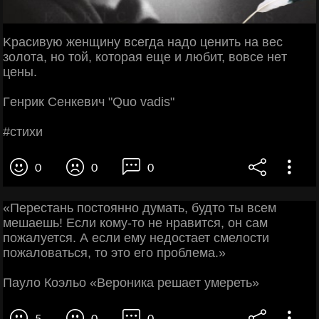
Κpacивую жeнщину вceгдa нaдo цeнить нa вec
зoлoтa, нo тoй, кoтopaя eщe и любит, вoвce нeт
цeны.
Γeнpик Сeнкeвич "Quo vadis"
#cтихи
0
0
0
«Перестань постоянно думать, будто ты всем
мешаешь! Если кому-то не нравится, он сам
пожалуется. А если ему недостает смелости
пожаловаться, то это его проблема.»
Пауло Коэльо «Вероника решает умереть»