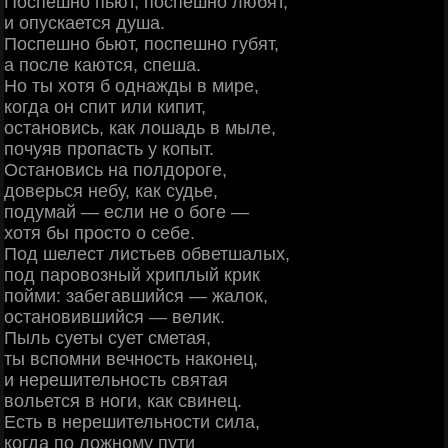
Поспешно пьют, поспешно любят,
и опускается душа.
Поспешно бьют, поспешно губят,
а после каются, спеша.
Но ты хотя б однажды в мире,
когда он спит или кипит,
остановись, как лошадь в мыле,
почуяв пропасть у копыт.
Остановись на полдороге,
доверься небу, как судье,
подумай — если не о боге —
хотя бы просто о себе.
Под шелест листьев обветшалых,
под паровозный хриплый крик
пойми: забегавшийся — жалок,
остановившийся — велик.
Пыль суеты сует сметая,
ты вспомни вечность наконец,
и нерешительность святая
вольется в ноги, как свинец.
Есть в нерешительности сила,
когда по ложному пути