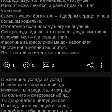
Посреди двух зол не найдешь, что лучше.
Рана от ножа лечится, а ране от языка – нет
утешений.
Самое лучшее богатство – в добром сердце, а не в
большом кошельке.
Столетнего осла новому шагу не обучишь.
Смотри, куда идешь, а то придешь, куда смотришь.
Снаружи мил – а в сердце гнил.
Фасолина за фасолиной мешок наполняет.
Чистое небо молний не боится.
Язык костей не имеет, но кости ломает.
1
0
0
О женщина, услада из услад
И злейшее из порождений ада,
Мужчине ты и радость, и награда,
Ты боль его и смертоносный яд.
Ты добродетели цветущий сад
И аспид, выползающий из сада,
За доброту тебя прославить надо,