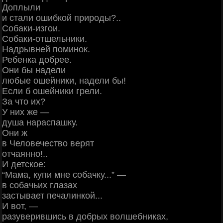
Доплыли
и стали ошибкой природы?..
Собаки-изгои.
Собаки-отшельники.
Надрывней поминок.
Ребенка добрее.
Они бы надели
любые ошейники, надели бы!
Если б ошейники грели.
За что их?
У них же —
душа нараспашку.
Они ж
в Человечество верят
отчаянно!..
И детское:
“Мама, купи мне собачку...” —
в собачьих глазах
застывает печалинкой...
И вот, —
разуверившись в добрых волшебниках,