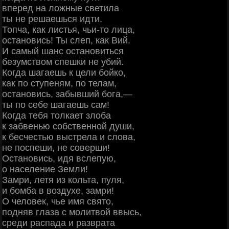
вперед на ложные светила
ты не решаешься идти.
Топча, как листья, чьи-то лица,
остановись! Ты слеп, как Вий.
И самый шанс остановиться
безумством спешки не убий.
Когда шагаешь к цели бойко,
как по ступеням, по телам,
остановись, забывший бога,—
ты по себе шагаешь сам!
Когда тебя толкает злоба
к забвенью собственной души,
к бесчестью выстрела и слова,
не поспеши, не соверши!
Остановись, идя вслепую,
о население Земли!
Замри, летя из кольта, пуля,
и бомба в воздухе, замри!
О человек, чье имя свято,
подняв глаза с молитвой ввысь,
среди распада и разврата