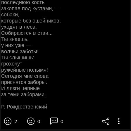
последнюю кость
закопав под кустами, —
собаки,
которые без ошейников,
уходят в леса.
Собираются в стаи...
Ты знаешь,
у них уже —
волчьи заботы!
Ты слышишь:
грохочут
ружейные полымя!
Сегодня мне снова
приснятся заборы.
И лязги цепные
за теми заборами.
Р. Рождественский
2
0
0