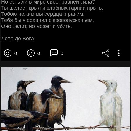
Но есть ли в мире своенравней сила?
Ты шелест крыл и злобных гарпий прыть.
Тобою нежим мы сердца и раним,
Тебя бы я сравнил с кровопусканьем,
Оно целит, но может и убить.
Лопе де Вега
0
0
0