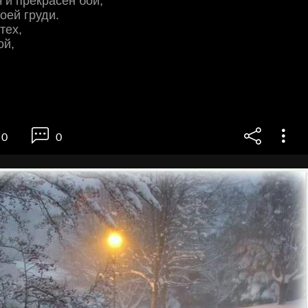
ч и прекрасен бой,
оей груди.
тех,
ой,
0
0