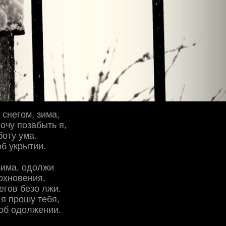
 снегом, зима,
хочу позабыть я,
боту ума.
б укрытии.
зима, одолжи
охновения,
егов безо лжи.
 я прошу тебя,
об одолжении.