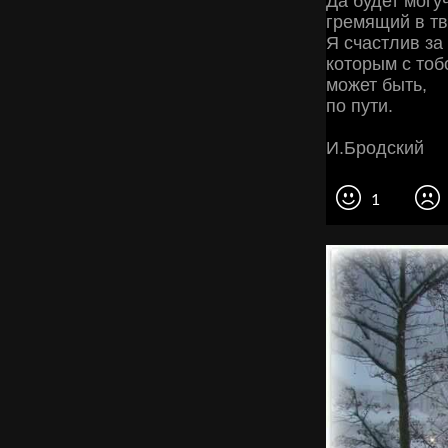
Да будет могу
гремящий в тв
Я счастлив за 
которым с тоб
может быть,
по пути.
И.Бродский
1