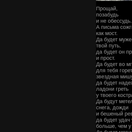
Прощай,
позабудь
и не обессудь.
А письма сожг
как мост.
Да будет муж
твой путь,
да будет он п
и прост.
Да будет во м
для тебя горе
звездная миш
да будет над
ладони греть
у твоего костр
Да будут мете
снега, дожди
и бешеный рев
да будет удач
больше, чем у