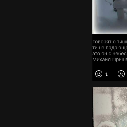
Говорят о тиш
тише падающег
это он с небес
Михаил Приш
1