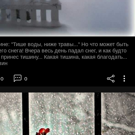
ине: "Тише воды, ниже травы..." Но что может быть
о снега! Вчера весь день падал снег, и как будто
 принес тишину... Какая тишина, какая благодать...
вин
0
0