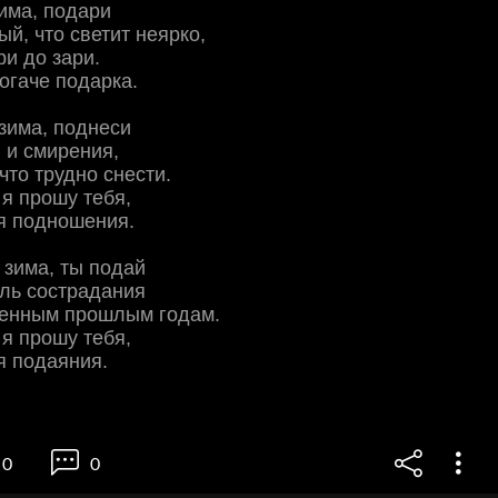
има, подари
ый, что светит неярко,
ри до зари.
огаче подарка.
зима, поднеси
 и смирения,
что трудно снести.
 я прошу тебя,
я подношения.
 зима, ты подай
ль сострадания
венным прошлым годам.
 я прошу тебя,
я подаяния.
0
0