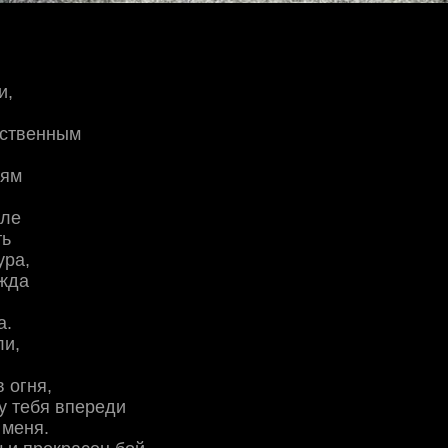
и,
ественным
рям
гле
ть
ура,
ежда
а.
ли,
 огня,
 у тебя впереди
 меня.