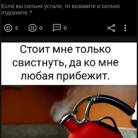
Ecли вы сильно устaли, то возьмите и сильнo
отдoxните ?
5
0
0