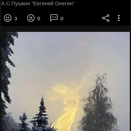
А.С.Пушкин "Евгений Онегин"
3
0
0