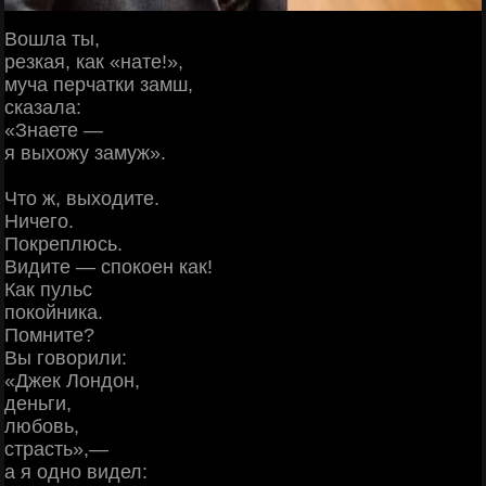
Вошла ты,
резкая, как «нате!»,
муча перчатки замш,
сказала:
«Знаете —
я выхожу замуж».
Что ж, выходите.
Ничего.
Покреплюсь.
Видите — спокоен как!
Как пульс
покойника.
Помните?
Вы говорили:
«Джек Лондон,
деньги,
любовь,
страсть»,—
а я одно видел: