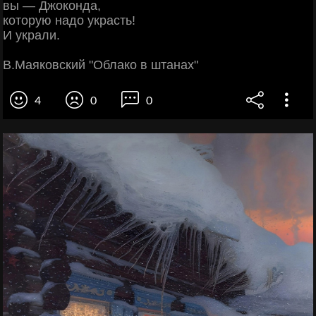
вы — Джоконда,
которую надо украсть!
И украли.
В.Маяковский "Облако в штанах"
4
0
0