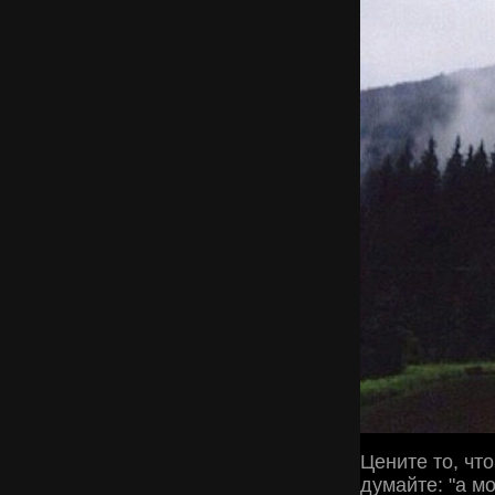
Цените то, чт
думайте: "а м