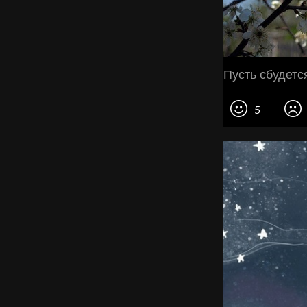
Пусть сбудетс
5