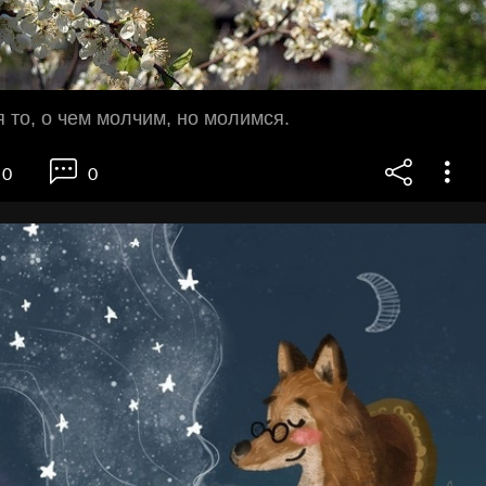
я то, о чем молчим, но молимся.
0
0