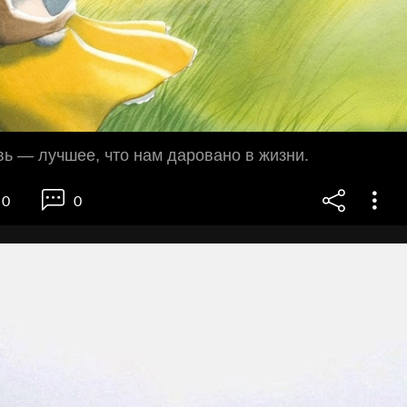
ь — лучшее, чтo нам дарoванo в жизни.
0
0