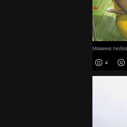
Мамина любoв
4