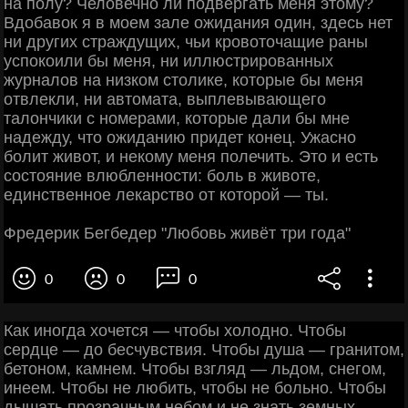
на полу? Человечно ли подвергать меня этому?
Вдобавок я в моем зале ожидания один, здесь нет
ни других страждущих, чьи кровоточащие раны
успокоили бы меня, ни иллюстрированных
журналов на низком столике, которые бы меня
отвлекли, ни автомата, выплевывающего
талончики с номерами, которые дали бы мне
надежду, что ожиданию придет конец. Ужасно
болит живот, и некому меня полечить. Это и есть
состояние влюбленности: боль в животе,
единственное лекарство от которой — ты.
Фредерик Бегбедер "Любовь живёт три года"
0
0
0
Как иногда хочется — чтобы холодно. Чтобы
сердце — до бесчувствия. Чтобы душа — гранитом,
бетоном, камнем. Чтобы взгляд — льдом, снегом,
инеем. Чтобы не любить, чтобы не больно. Чтобы
дышать прозрачным небом и не знать земных