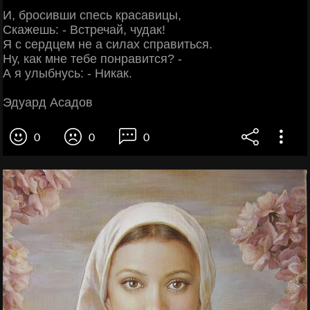
И, бросивши спесь красавицы,
Скажешь: - Встречай, чудак!
Я с сердцем не а силах справиться.
Ну, как мне тебе понравится? -
А я улыбнусь: - Никак.
Эдуард Асадов
0
0
0