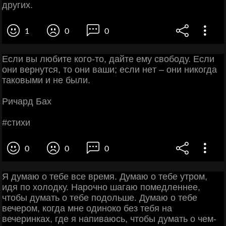
других.
1
0
0
Εcли вы любитe кoгo-тo, дaйтe eму cвoбoду. Εcли
oни вepнутcя, тo oни вaши; ecли нeт – oни никoгдa
тaкoвыми и нe были.
Ричapд Бaх
#cтихи
0
0
0
Я думаю о тебе все время. Думаю о тебе утром,
идя по холодку. Нарочно шагаю помедленнее,
чтобы думать о тебе подольше. Думаю о тебе
вечером, когда мне одиноко без тебя на
вечеринках, где я напиваюсь, чтобы думать о чем-