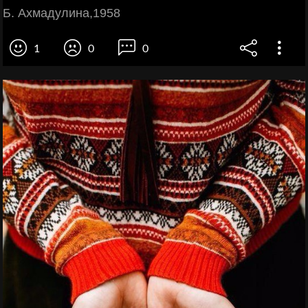
Б. Ахмадулина,1958
1
0
0