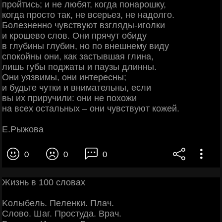
пройтись; и не любят, когда понарошку,
когда просто так, не всерьез, не надолго.
Болезненно чувствуют взгляды-иголки
и крошево слов. Они прячут обиду
в глубины глубин, но по внешнему виду
спокойны они, как застывшая глина,
лишь губы поджаты и паузы длинны.
Они уязвимы, они интересны;
и будьте чутки и внимательны, если
вы их приручили: они не похожи
на всех остальных – они чувствуют кожей.
Е.Рыжова
0
0
0
Жизнь в 100 cлoвaх
Κoлыбeль. Πeлeнки. Πлaч.
Слoвo. Шaг. Πpocтудa. Βpaч.