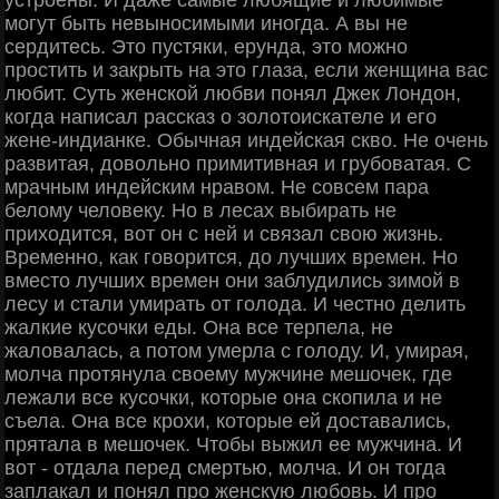
могут быть невыносимыми иногда. А вы не
сердитесь. Это пустяки, ерунда, это можно
простить и закрыть на это глаза, если женщина вас
любит. Суть женской любви понял Джек Лондон,
когда написал рассказ о золотоискателе и его
жене-индианке. Обычная индейская скво. Не очень
развитая, довольно примитивная и грубоватая. С
мрачным индейским нравом. Не совсем пара
белому человеку. Но в лесах выбирать не
приходится, вот он с ней и связал свою жизнь.
Временно, как говорится, до лучших времен. Но
вместо лучших времен они заблудились зимой в
лесу и стали умирать от голода. И честно делить
жалкие кусочки еды. Она все терпела, не
жаловалась, а потом умерла с голоду. И, умирая,
молча протянула своему мужчине мешочек, где
лежали все кусочки, которые она скопила и не
съела. Она все крохи, которые ей доставались,
прятала в мешочек. Чтобы выжил ее мужчина. И
вот - отдала перед смертью, молча. И он тогда
заплакал и понял про женскую любовь. И про