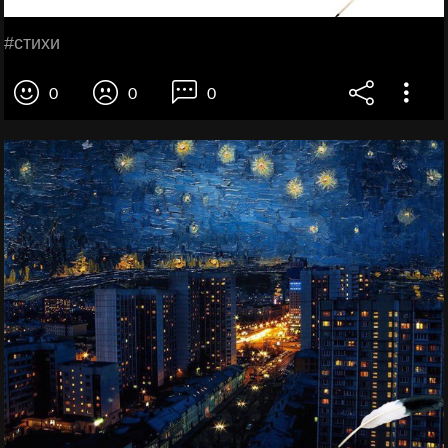
#cтихи
0
0
0