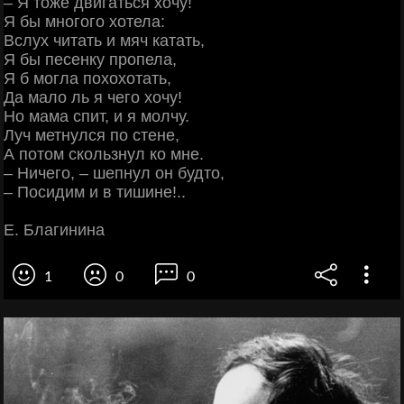
– Я тоже двигаться хочу!
Я бы многого хотела:
Вслух читать и мяч катать,
Я бы песенку пропела,
Я б могла похохотать,
Да мало ль я чего хочу!
Но мама спит, и я молчу.
Луч метнулся по стене,
А потом скользнул ко мне.
– Ничего, – шепнул он будто,
– Посидим и в тишине!..
Е. Благинина
1
0
0