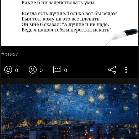
#cтихи
0
0
0