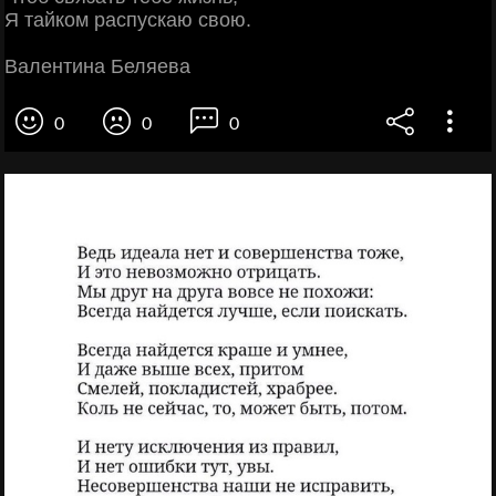
Я тайком распускаю свою.
Валентина Беляева
0
0
0