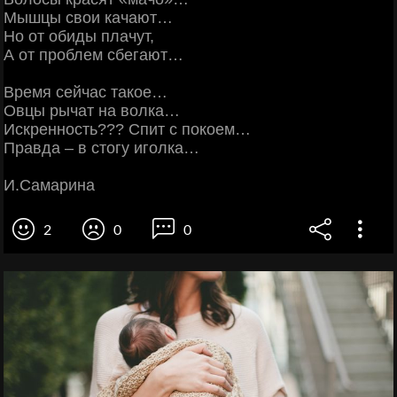
Мышцы свои качают…
Но от обиды плачут,
А от проблем сбегают…
Время сейчас такое…
Овцы рычат на волка…
Искренность??? Спит с покоем…
Правда – в стогу иголка…
И.Самарина
2
0
0