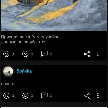
Приходящие к Вам случайно…
дверью не ошибаются...
0
0
0
Sofiyka
привет
0
0
0