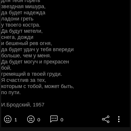
для тебя гореть
звездная мишура,
да будет надежда
ладони греть
у твоего костра.
Да будут метели,
снега, дожди
и бешеный рев огня,
да будет удач у тебя впереди
больше, чем у меня.
Да будет могуч и прекрасен
бой,
гремящий в твоей груди.
Я счастлив за тех,
которым с тобой, может быть,
по пути.
И.Бродский, 1957
1
0
0