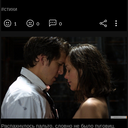
#cтихи
1
0
0
Распахнулось пальто, словно не было пуговиц.