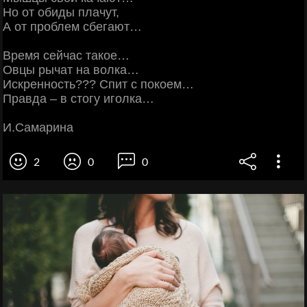
Но от обиды плачут,
А от проблем сбегают…
Время сейчас такое…
Овцы рычат на волка…
Искренность??? Спит с покоем…
Правда – в стогу иголка…
И.Самарина
2
0
0