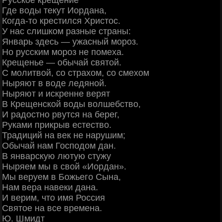
Русское крещение
Где воды текут Иордана,
Когда-то крестился Христос.
У нас слишком разные страны:
Январь здесь — ужасный мороз.
Но русским мороз не помеха.
Крещенье — обычай святой.
С молитвой, со страхом, со смехом
Ныряют в воде ледяной.
Ныряют и искренне верят
В Крещенской воды волшебство,
И радостно рвутся на берег,
Руками прикрыв естество.
Традиций на век не нарушим;
Обычай нам Господом дан.
В январскую лютую стужу
Ныряем мы в свой «Иордан».
Мы веруем в Божьего Сына,
Нам вера навеки дана.
И верим, что имя Россия
Святое на все времена.
Ю. Шмидт