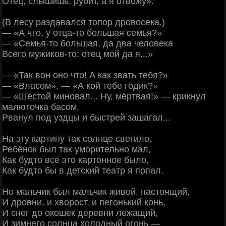
Отец, слышишь, рубит, а я отвожу».
(В лесу раздавался топор дровосека.)
— «А что, у отца-то большая семья?»
— «Семья-то большая, да два человека
Всего мужиков-то: отец мой да я...»
— «Так вон оно что! А как звать тебя?»
— «Власом». — «А кой тебе годик?»
— «Шестой миновал... Ну, мёртвая!» — крикнул
малюточка басом,
Рванул под уздцы и быстрей зашагал...
На эту картину так солнце светило,
Ребёнок был так уморительно мал,
Как будто всё это картонное было,
Как будто бы в детский театр я попал.
Но мальчик был мальчик живой, настоящий,
И дровни, и хворост, и пегонький конь,
И снег до окошек деревни лежащий,
И зимнего солнца холодный огонь —