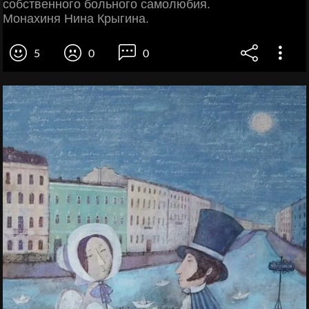
собственного больного самолюбия.
Монахиня Нина Крыгина.
5
0
0