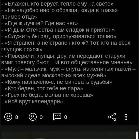
- «Блажен, кто верует, тепло ему на свете»
- «Не надобно иного образца, когда в глазах
пример отца»
- «Где ж лучше? Где нас нет»
- «И дым Отечества нам сладок и приятен»
- «Служить бы рад, прислуживаться тошно»
- «Я странен, а не странен кто ж? Тот, кто на всех
глупцов похож»
- «Поверили глупцы, другим передают, старухи
вмиг тревогу бьют – И вот общественное мненье»
- «Муж – мальчик, муж – слуга, из жениных пажей –
высокий идеал московских всех мужей»
- «Кому назначено-с, не миновать судьбы»
- «Кто беден, тот тебе не пара»
- «Грех не беда, молва не хороша»
- «Всё врут календари».
8
0
0