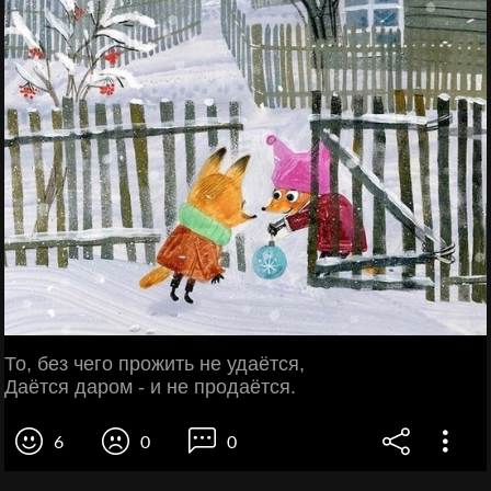
То, без чего прожить не удаётся,
Даётся дaром - и не продаётся.
6
0
0