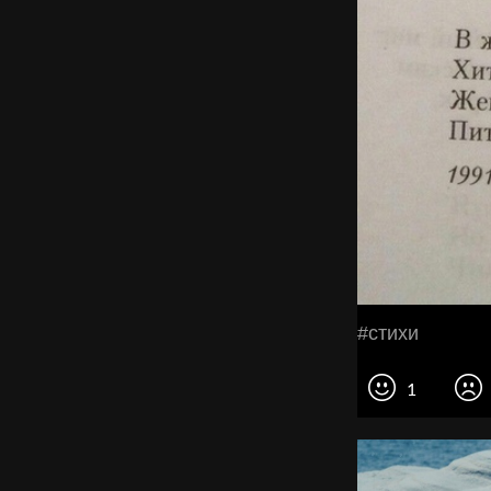
#стихи
1