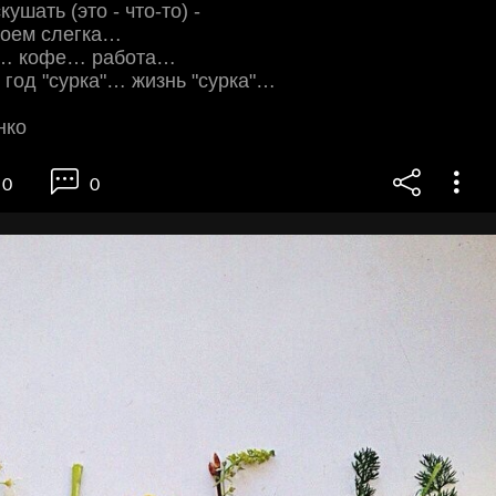
кушать (это - что-то) -
коем слегка…
… кофе… работа…
 год "сурка"… жизнь "сурка"…
нко
0
0