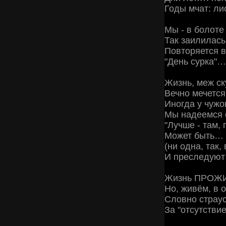
Годы мчат: ли
Мы - в болоте
Так заилилась
Повторяется в
"День сурка"…
Жизнь, меж ск
Вечно мечется,
Иногда у чужо
Мы надеемся 
"Лучше - там,
Может быть… 
(ни одна, так,
И преследуют
Жизнь ПРОЖИТ
Но, живём, в о
Словно страус
За "отсутстви