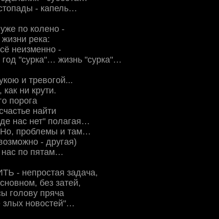
стопады - капель…
 уже по колено -
 жизни река:
сё неизменно -
 год "сурка"… жизнь "сурка"…
укою и тревогой...
 как ни крути.
го порога
счастье найти
 где нас нет" полагая…
Но, проблемы и там…
 возможно - другая)
 нас по пятам…
Ь - непростая задача,
сновном, без затей,
ы голову пряча
е злых новостей"…