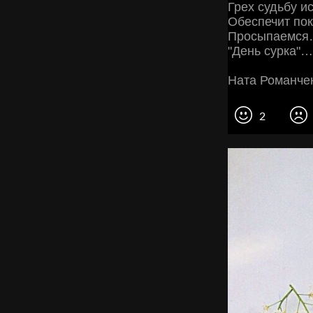
Грех судьбу ис
Обеспечит по
Просыпаемся
"День сурка"…
Ната Романче
2