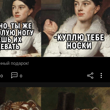
чный подарок!
0
0