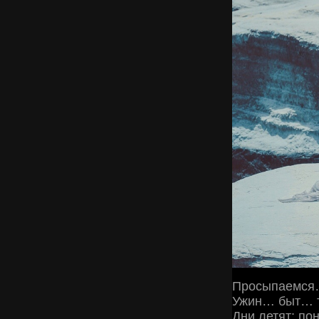
Просыпаемся
Ужин… быт… 
Дни летят: по