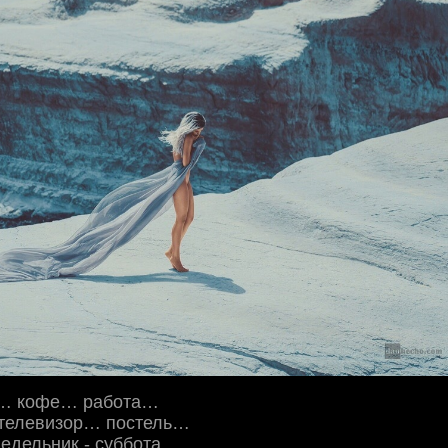
… кофе… работа…
телевизор… постель…
недельник - суббота…