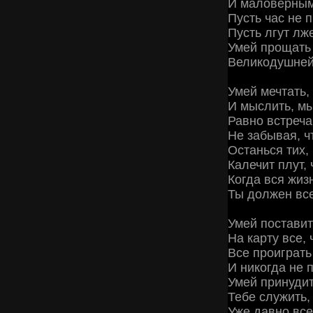
И маловерным 
Пусть час не п
Пусть лгут лж
Умей прощать 
Великодушней 
Умей мечтать,
И мыслить, мы
Равно встреча
Не забывая, ч
Останься тих,
Калечит плут, 
Когда вся жиз
Ты должен все
Умей поставит
На карту все, 
Все проиграть
И никогда не 
Умей принудит
Тебе служить, 
Уже давно все