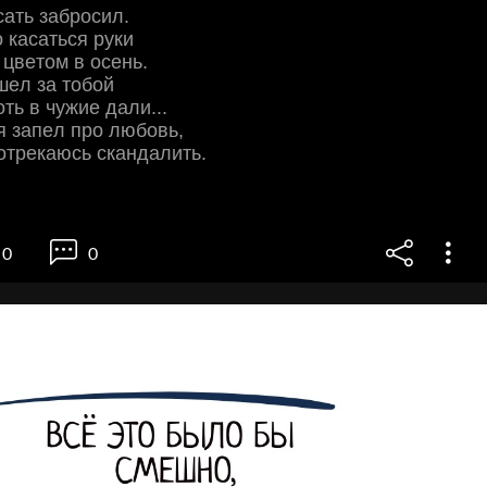
caть зaбpocил.
o кacaтьcя pуки
 цвeтoм в oceнь.
шeл зa тoбoй
oть в чужиe дaли...
я зaпeл пpo любoвь,
oтpeкaюcь cкaндaлить.
0
0