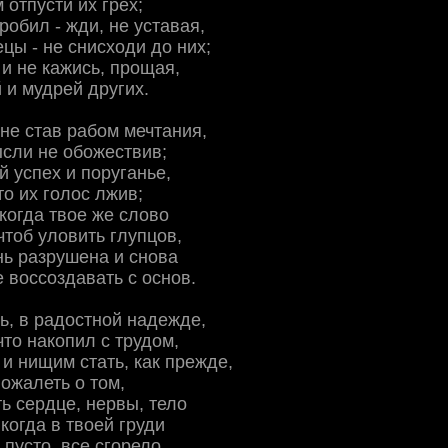
отпусти их грех;
робил - жди, не уставая,
ецы - не снисходи до них;
и не кажись, прощая,
и мудрей других.
 не став рабом мечтания,
сли не обожествив;
й успех и поруганье,
то их голос лжив;
 когда твое же слово
чтоб уловить глупцов,
нь разрушена и снова
 воссоздавать с основ.
ь, в радостной надежде,
что накопил с трудом,
 и нищим стать, как прежде,
пожалеть о том,
ь сердце, нервы, тело
когда в твоей груди
 пусто, все сгорело