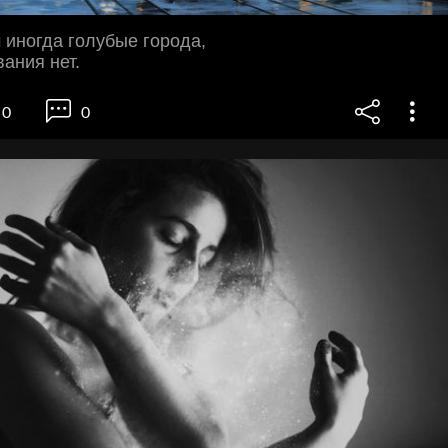
иногда голубые города,
вания нет.
0
0