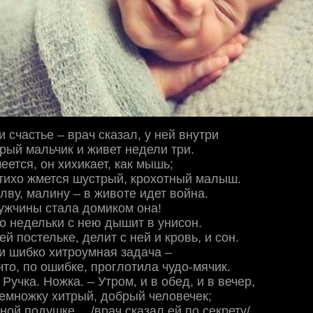
 счастье – врач сказал, у ней внутри
рый мальчик и живет недели три.
еется, он хихикает, как мышь;
тихо жмется шустрый, крохотный малыш.
алву, малину – в животе идет война.
ужчины стала домиком она!
о недельки с нею дышит в унисон.
ей постельке, делит с ней и кровь, и сон.
и шибко хитроумная задача –
что, по ошибке, проглотила чудо-мячик.
Ручка. Ножка. – Утром, и в обед, и в вечер,
емножку хитрый, добрый человечек;
тной подушке… /врач сказал ей по секрету/,