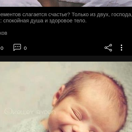
лементов слагается счастье? Только из двух, господа
х: спокойная душа и здоровое тело.
ков
0
0