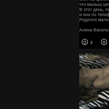
что малыш шеп
В этот день, 
и она по теле
Родился мальч
Алена Василь
2