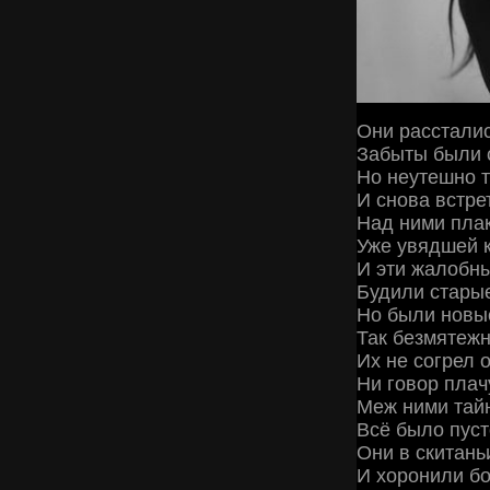
Они рассталис
Забыты были с
Но неутешно 
И снова встре
Над ними пла
Уже увядшей 
И эти жалобн
Будили стары
Но были новы
Так безмятеж
Их не согрел 
Ни говор плач
Меж ними тай
Всё было пуст
Они в скитань
И хоронили бо