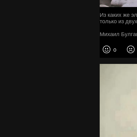
Из каких же э
только из дву
Михаил Булга
0