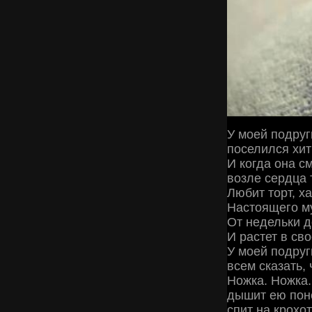
У моей подруги
поселился хит
И когда она см
возле сердца 
Любит торт, х
Настоящего м
От недельки д
И растет в сво
У моей подруг
всем сказать, 
Ножка. Ножка. 
дышит ею пон
спит на крохо