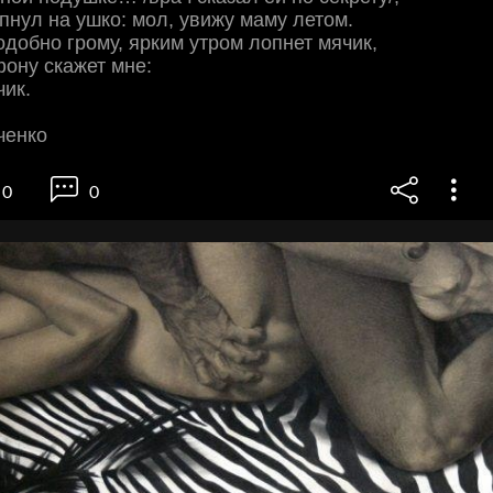
нул на ушко: мол, увижу маму летом.
подобно грому, ярким утром лопнет мячик,
фону скажет мне:
ик.
ченко
0
0