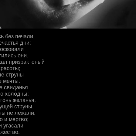
ь без печали,
частья дни;
тосковали
тились они.
кал призрак юный
красоты;
ые струны
е мечты.
е свиданья
но холодны;
огонь желанья,
ущей струны.
ны не лежали,
о и мертво;
и угасали
жество.