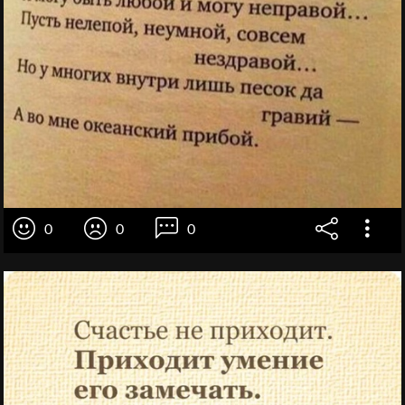
0
0
0