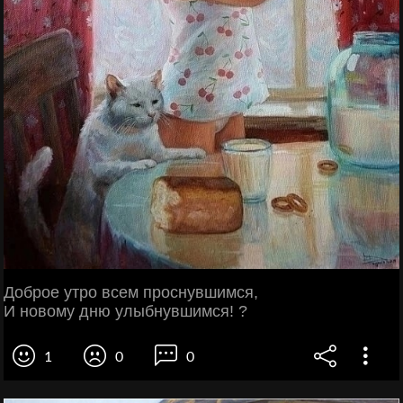
Доброе утро всем проснувшимся,
И новому дню улыбнувшимся! ?
1
0
0