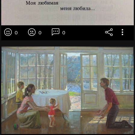
0
0
0