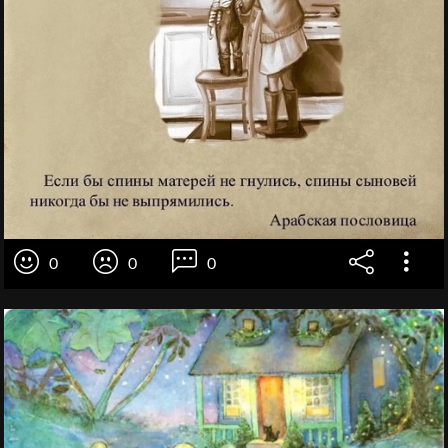
0
0
0