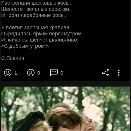
Растрепали шелковые косы.
Шелестят зеленые сережки,
И горят серебряные росы.
У плетня заросшая крапива
Обрядилась ярким перламутром
И, качаясь, шепчет шаловливо:
«С добрым утром!»
С.Есенин
1
0
0