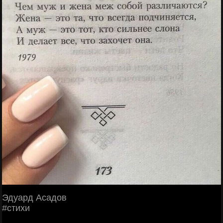
Эдуард Асадов
#стихи