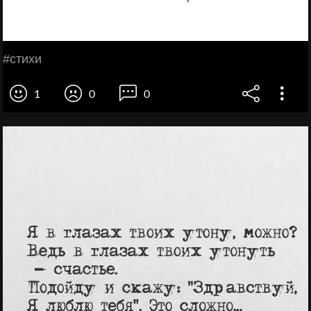
#стихи
1
0
0