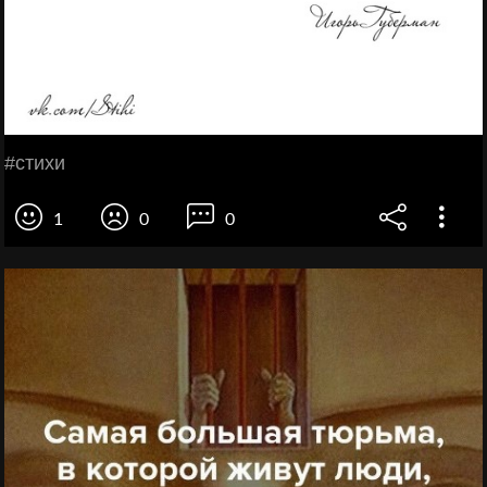
#стихи
1
0
0