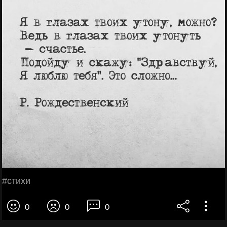
#стихи
0
0
0