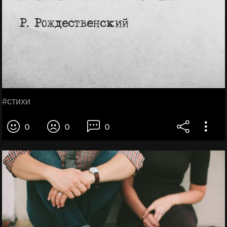
#стихи
0
0
0