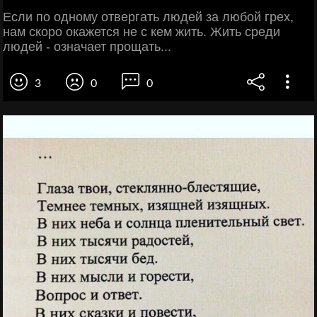
Если по одному отвергать людей за любой грех,
нам скоро окажется не с кем жить. Жить среди
людей - означает прощать...
3
0
0