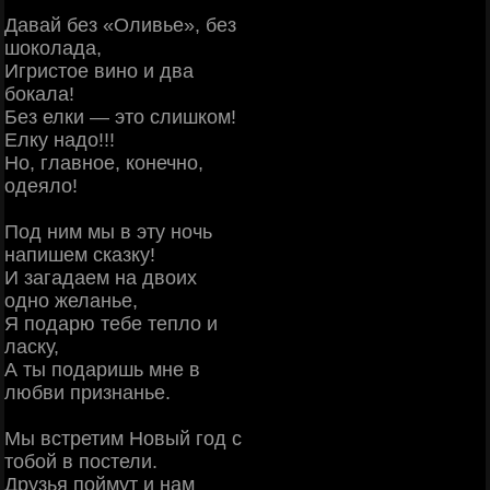
Давай без «Оливье», без
шоколада,
Игристое вино и два
бокала!
Без елки — это слишком!
Елку надо!!!
Но, главное, конечно,
одеяло!
Под ним мы в эту ночь
напишем сказку!
И загадаем на двоих
одно желанье,
Я подарю тебе тепло и
ласку,
А ты подаришь мне в
любви признанье.
Мы встретим Новый год с
тобой в постели.
Друзья поймут и нам