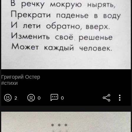
Григорий Остеp
#стихи
2
0
0