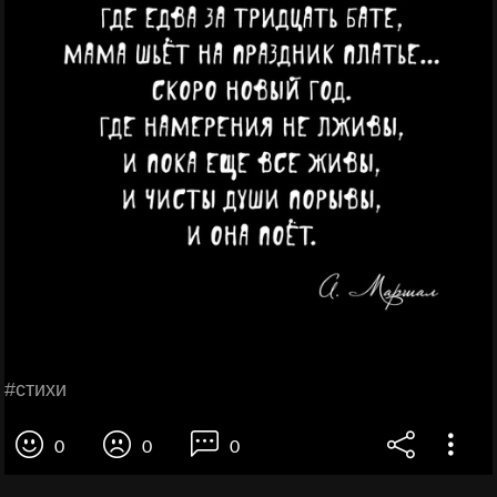
#стихи
0
0
0