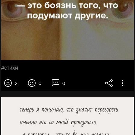
#стихи
2
0
0