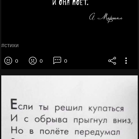
#стихи
0
0
0