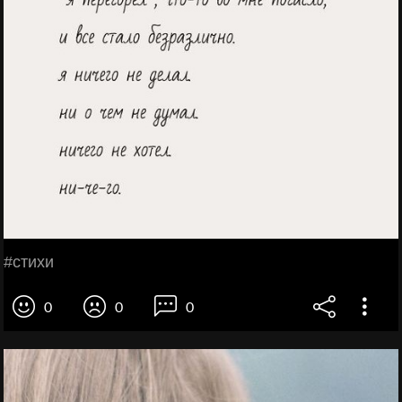
#стихи
0
0
0