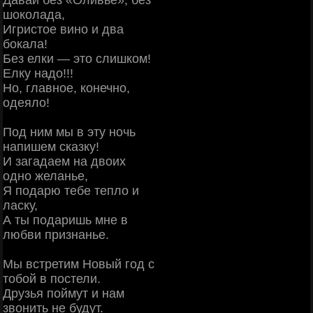
Давай без «Оливье», без
шоколада,
Игристое вино и два
бокала!
Без елки — это слишком!
Елку надо!!!
Но, главное, конечно,
одеяло!
Под ним мы в эту ночь
напишем сказку!
И загадаем на двоих
одно желанье,
Я подарю тебе тепло и
ласку,
А ты подаришь мне в
любви признанье.
Мы встретим Новый год с
тобой в постели.
Друзья поймут и нам
звонить не будут.