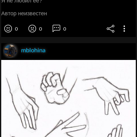
Я не любил её?
Автор неизвестен
0
0
0
mblohina