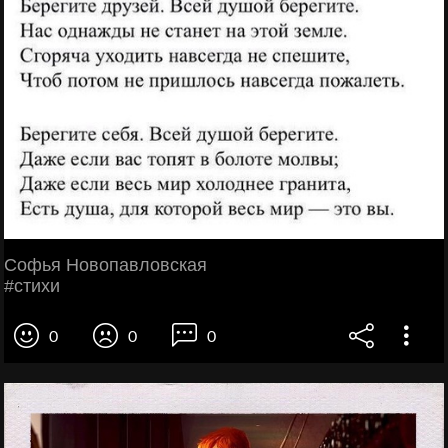
Софья Новопавловскaя
#стихи
0
0
0