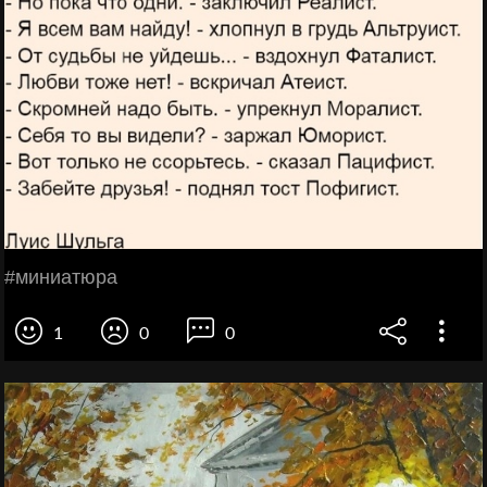
#миниатюра
1
0
0