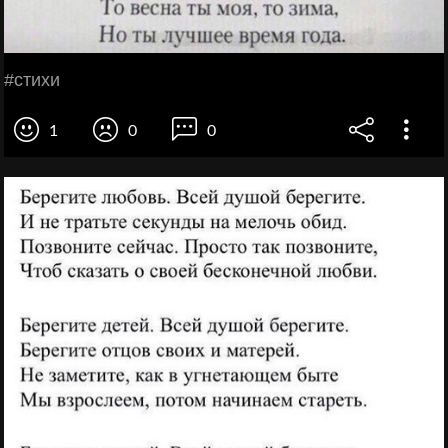
#стихи
1
0
0