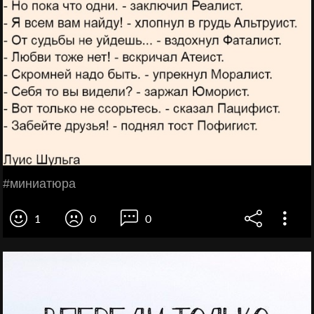
#миниатюра
1
0
0