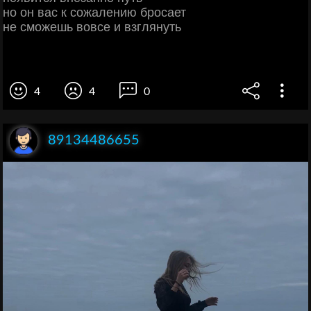
но он вас к сожалению бросает
не сможешь вовсе и взглянуть
4
4
0
89134486655