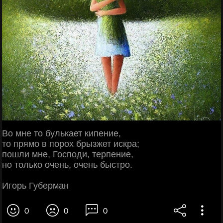
Во мне то булькает кипение,
то прямо в порох брызжет искра;
пошли мне, Господи, терпение,
но только очень, очень быстро.
Игорь Губерман
0
0
0