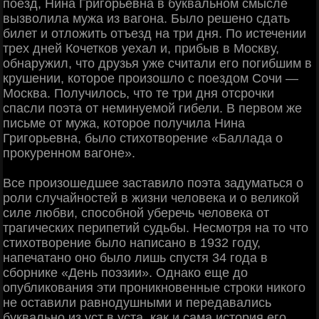
поезд, Нина Григорьевна в буквальном смысле
вызволила мужа из вагона. Было решено сдать
билет и отложить отъезд на три дня. По истечении
трех дней Кочетков уехал и, прибыв в Москву,
обнаружил, что друзья уже считали его погибшим в
крушении, которое произошло с поездом Сочи —
Москва. Получилось, что те три дня отсрочки
спасли поэта от неминуемой гибели. В первом же
письме от мужа, которое получила Нина
Григорьевна, было стихотворение «Баллада о
прокуренном вагоне».
Все произошедшее заставило поэта задуматься о
роли случайностей в жизни человека и о великой
силе любви, способной уберечь человека от
трагических перипетий судьбы. Несмотря на то что
стихотворение было написано в 1932 году,
напечатано оно было лишь спустя 34 года в
сборнике «День поэзии». Однако еще до
опубликования эти проникновенные строки никого
не оставили равнодушными и передавались
буквально из уст в уста, как и сама история его