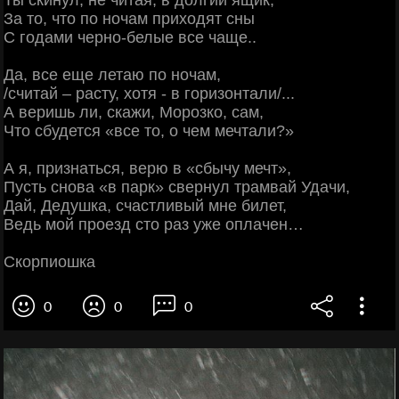
За то, что по ночам приходят сны
С годами черно-белые все чаще..
Да, все еще летаю по ночам,
/считай – расту, хотя - в горизонтали/...
А веришь ли, скажи, Морозко, сам,
Что сбудется «все то, о чем мечтали?»
А я, признаться, верю в «сбычу мечт»,
Пусть снова «в парк» свернул трамвай Удачи,
Дай, Дедушка, счастливый мне билет,
Ведь мой проезд сто раз уже оплачен…
Скорпиошка
0
0
0