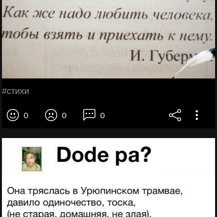
#стихи
0
0
0