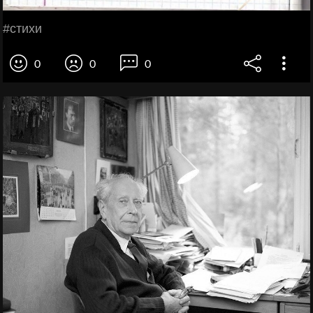
#стихи
0
0
0