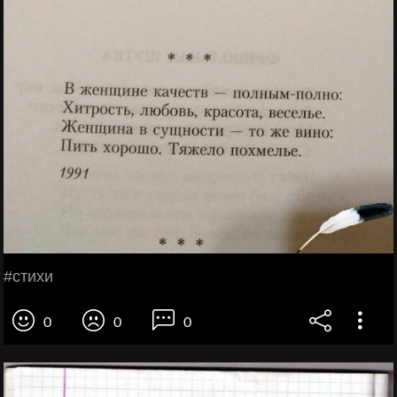
#стихи
0
0
0