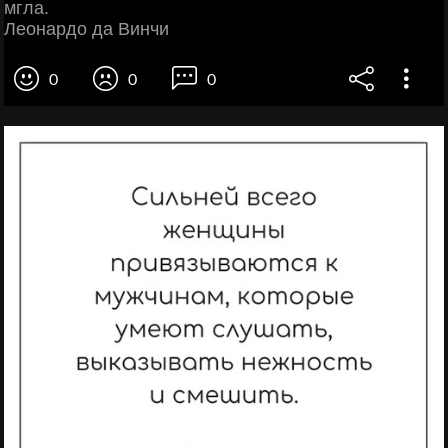
мгла.
Леонардо да Винчи
0
0
0