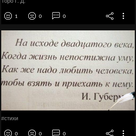
Торо Г. Д.
1
0
0
#стихи
0
0
0