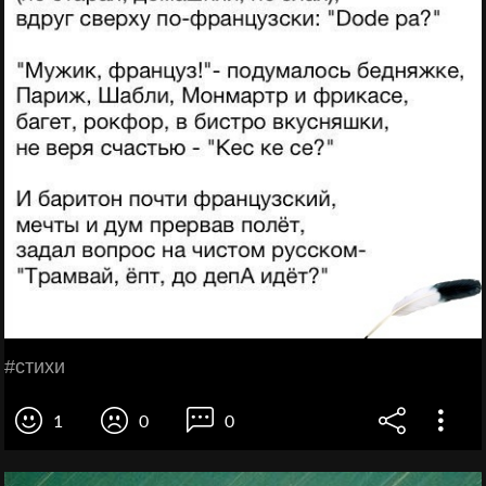
#стихи
1
0
0