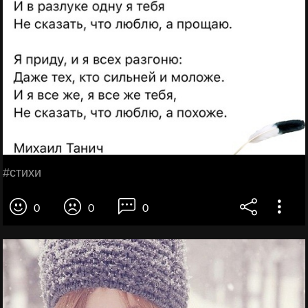
#стихи
0
0
0