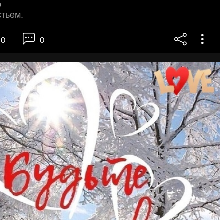
о
стьем.
0
0