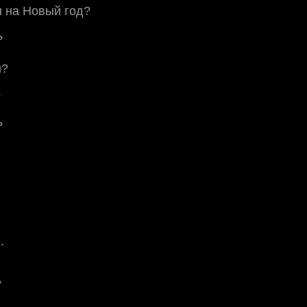
ы на Новый год?
?
й?
?
?
.
?