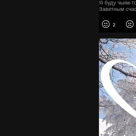
Я буду чьим-т
Заветным сча
2