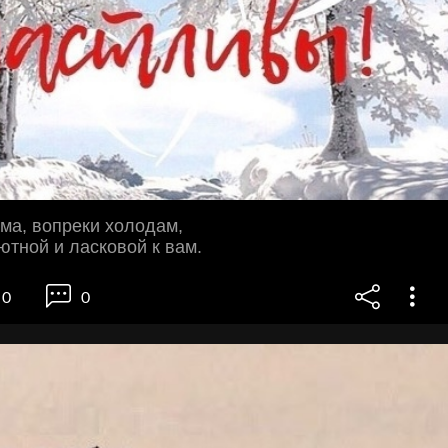
има, вопреки холодам,
ютной и ласковой к вам.
0
0