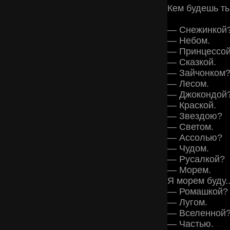
Кем будешь т
— Снежинкой
— Небом.
— Принцессо
— Сказкой.
— Зайчонком
— Лесом.
— Джокондой
— Краской.
— Звездою?
— Светом.
— Ассолью?
— Чудом.
— Русалкой?
— Морем.
Я морем буду..
— Ромашкой?
— Лугом.
— Вселенной
— Частью.