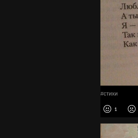
#стихи
1