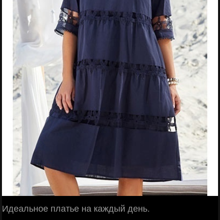
Идeальное плaтье нa кaждый дeнь.