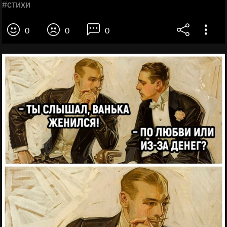
#стихи
0
0
0