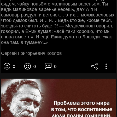
сядем, чайку попьём с малиновым вареньем. Ты
ведь малиновое варенье несёшь, да? А я и
самовар раздул, и веточек… этих… можжевеловых.
Чтоб дымок был. И… и… Ведь кто же, кроме тебя,
звезды-то считать будет?! — Медвежонок говорил,
говорил, а Ёжик думал: «всё-таки хорошо, что мы
снова вместе». И ещё Ёжик думал о Лошади: «как
она там, в тумане?..»
Сергей Григорьевич Козлов
0
0
0