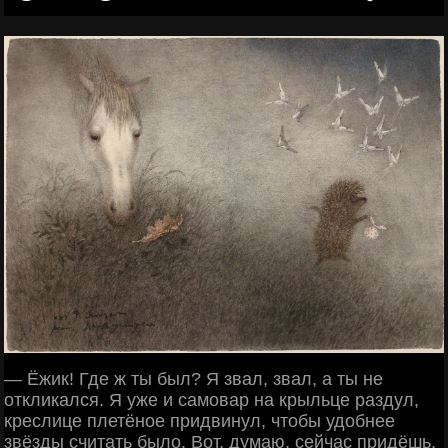
— Ёжик! Где ж ты был? Я звал, звал, а ты не
откликался. Я уже и самовар на крыльце раздул,
креслице плетёное придвинул, чтобы удобнее
звёзды считать было. Вот, думаю, сейчас придёшь,