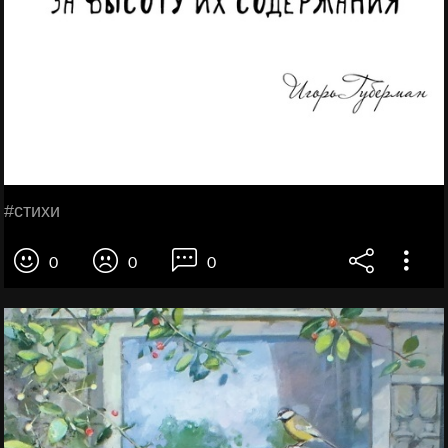
#стихи
0
0
0