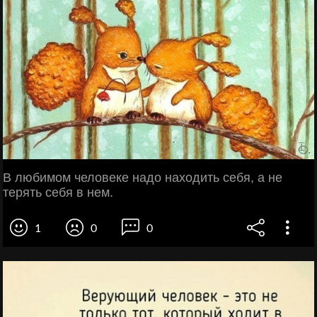
В любимом человеке надо находить себя, а не
терять себя в нем.
1
0
0