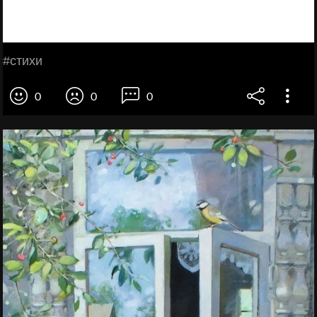
#стихи
0
0
0