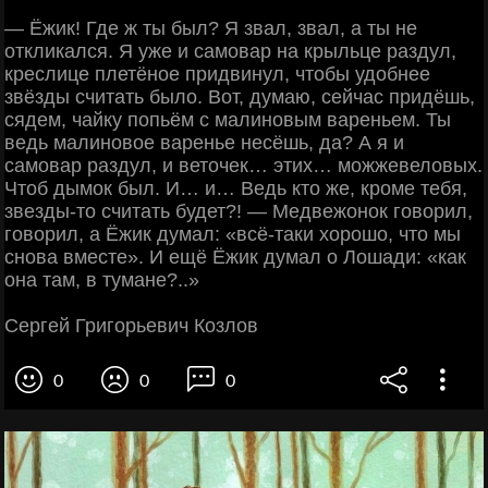
— Ёжик! Где ж ты был? Я звал, звал, а ты не
откликался. Я уже и самовар на крыльце раздул,
креслице плетёное придвинул, чтобы удобнее
звёзды считать было. Вот, думаю, сейчас придёшь,
сядем, чайку попьём с малиновым вареньем. Ты
ведь малиновое варенье несёшь, да? А я и
самовар раздул, и веточек… этих… можжевеловых.
Чтоб дымок был. И… и… Ведь кто же, кроме тебя,
звезды-то считать будет?! — Медвежонок говорил,
говорил, а Ёжик думал: «всё-таки хорошо, что мы
снова вместе». И ещё Ёжик думал о Лошади: «как
она там, в тумане?..»
Сергей Григорьевич Козлов
0
0
0