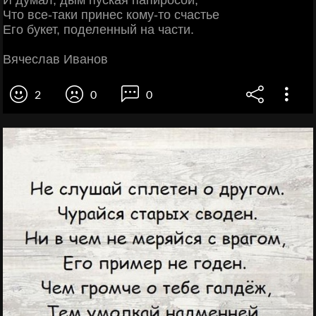
Что все-таки принес кому-то счастье
Его букет, поделенный на части.
Вячеслав Иванов
2
0
0