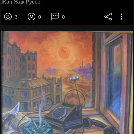
Жан Жак Руссо.
3
0
0