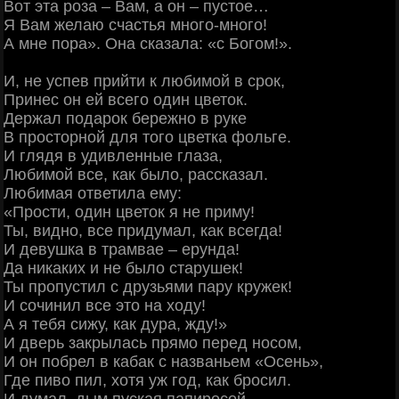
Вот эта роза – Вам, а он – пустое…
Я Вам желаю счастья много-много!
А мне пора». Она сказала: «с Богом!».
И, не успев прийти к любимой в срок,
Принес он ей всего один цветок.
Держал подарок бережно в руке
В просторной для того цветка фольге.
И глядя в удивленные глаза,
Любимой все, как было, рассказал.
Любимая ответила ему:
«Прости, один цветок я не приму!
Ты, видно, все придумал, как всегда!
И девушка в трамвае – ерунда!
Да никаких и не было старушек!
Ты пропустил с друзьями пару кружек!
И сочинил все это на ходу!
А я тебя сижу, как дура, жду!»
И дверь закрылась прямо перед носом,
И он побрел в кабак с названьем «Осень»,
Где пиво пил, хотя уж год, как бросил.
И думал, дым пуская папиросой,