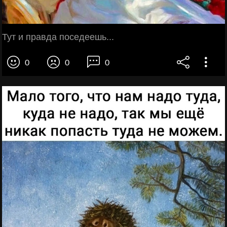
Тут и правда поседеешь...
0
0
0