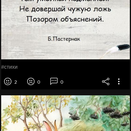
#стихи
2
0
0