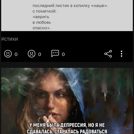
#стихи
0
0
0