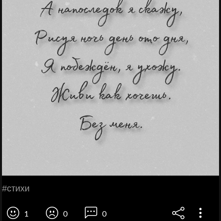
#стихи
1
0
0