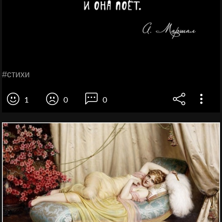
#стихи
1
0
0