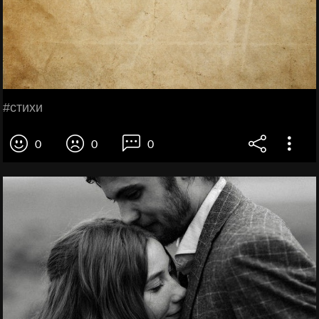
#стихи
0
0
0