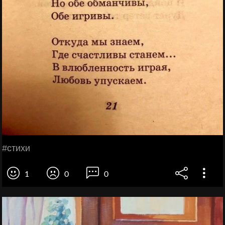
#стихи
1
0
0