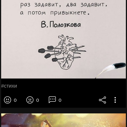
#стихи
0
0
0