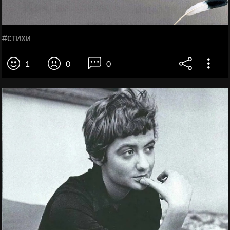
#стихи
1
0
0