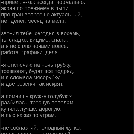
-привет. я-как всегда. нормально,
экран по-прежнему в пыли.
про кран вопрос не актуальный,
нет денег, месяц на мели.
звонил тебе. сегодня в восемь,
ты сладко, видимо, спала.
а я не сплю ночами вовсе.
работа, графики, дела.
-я отключаю на ночь трубку,
трезвонят, будят все подряд.
и я сломала мясорубку,
и две розетки так искрят.
а помнишь кружку голубую?
разбилась, треснув пополам.
купила лучше, дорогую,
и пью какао по утрам.
-не соблазняй, голодный жутко,
не ел, наверно, сотню дней.