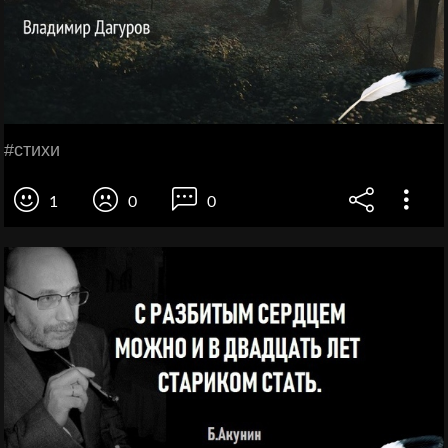
#стихи
1
0
0