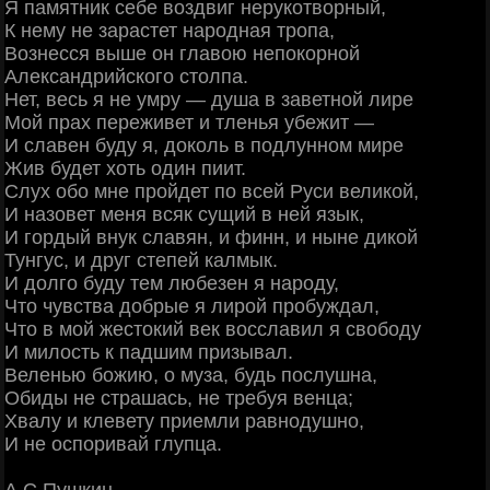
Я памятник себе воздвиг нерукотворный,
К нему не зарастет народная тропа,
Вознесся выше он главою непокорной
Александрийского столпа.
Нет, весь я не умру — душа в заветной лире
Мой прах переживет и тленья убежит —
И славен буду я, доколь в подлунном мире
Жив будет хоть один пиит.
Слух обо мне пройдет по всей Руси великой,
И назовет меня всяк сущий в ней язык,
И гордый внук славян, и финн, и ныне дикой
Тунгус, и друг степей калмык.
И долго буду тем любезен я народу,
Что чувства добрые я лирой пробуждал,
Что в мой жестокий век восславил я свободу
И милость к падшим призывал.
Веленью божию, о муза, будь послушна,
Обиды не страшась, не требуя венца;
Хвалу и клевету приемли равнодушно,
И не оспоривай глупца.