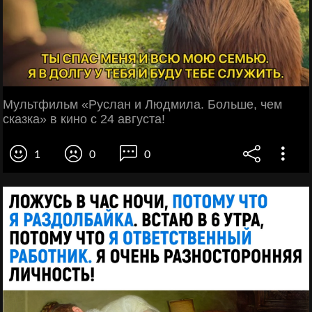
Мультфильм «Руслан и Людмила. Больше, чем
сказка» в кино с 24 августа!⠀⠀⠀
1
0
0