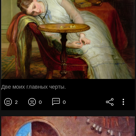
Две моих главных черты.
2
0
0